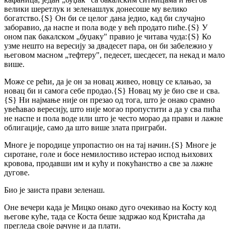
велики шеретлук и зеленашлук донесоше му велико
богатство.
{S}
Он би се целог дана једио, кад би случајно
заборавио, да наспе и пола воде у већ продато пиће.
{S}
У
оном пак бакалском „буџаку" правио је читава чуда:
{S}
Ко
узме нешто на вересију за двадесет пара, он би забележио у
његовом масном „тефтеру", педесет, шесдесет, па некад и мало
више.
Може се рећи, да је он за новац живео, новцу се клањао, за
новац би и самога себе продао.
{S}
Новац му је био све и сва.
{S}
Ни најмање није он презао од тога, што је онако срамно
увећавао вересију, што није могао пропустити а да у сва пића
не наспе и пола воде или што је често морао да прави и лажне
облигације, само да што више злата приграби.
Многе је породице упропастио он на тај начин.
{S}
Многе је
сиротане, голе и босе немилостиво истерао испод њихових
кровова, продавши им и кућу и покућанство а све за лажне
дугове.
Био је заиста прави зеленаш.
Оне вечери када је Мицко онако дуго очекивао на Косту код
његове куће, тада се Коста беше задржао код Кристаћа да
прегледа своје рачуне и да плати.