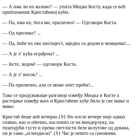
— А има ли их колико? — упита Мицко Косту, када се већ
приближише Кристаћевој кући.
— Па, има их, бога ми, прилично! — Одговори Коста.
— Од прилике? ...
— Па, биће их око шеснајест, заједно са децом и момцима!....
— А је л’ кућа ограђена? ...
— Јесте, зидом! — одговори Коста.
— А је л’ висок? ...
— Па прилично, али се може опет прећи!...
Тако се продужаваше разговор између Мицка и Косте а
растојање између њих и Кристаћеве куће било је све мање и
мање.
Кристаћ беше већ вечерао.
{S}
Но после вечере није одмах
спавао, као и обично, наслонио се на миндерлуку, па
пуштајући густе и према светлости беле колутове од дувана,
он је само „еглендисао“
.
{S}
Час је нешто са синовима