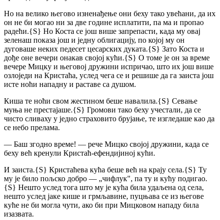
Но на велико његово изненађење они беху тако увећани, да их
он не би могао ни за две године исплатити, па ма и пропао
радећи.
{S}
Но Коста се још више запрепасти, када му овај
зеленаш показа још и једну облигацију, по којој му он
дуговаше неких педесет цесарских дуката.
{S}
Зато Коста и
дође оне вечери онакав својој кући.
{S}
О томе је он за време
вечере Мицку и његовој дружини испричао, што их још више
озлоједи на Кристаћа, услед чега се и решише да га заиста још
исте ноћи нападну и раставе са душом.
Киша те ноћи свом жестином беше навалила.
{S}
Севање
муња не престајаше.
{S}
Громови тако беху учестали, да се
чисто сливаху у једно страховито брујање, те изгледаше као да
се небо прелама.
— Баш згодно време! — рече Мицко својој дружини, када се
беху већ кренули Кристаћ-ефендијиној кући.
И заиста.
{S}
Кристаћева кућа беше већ на крају села.
{S}
Ту
му је било пољско добро — „чифлук", па ту и кућу подигао.
{S}
Нешто услед тога што му је кућа била удаљена од села,
нешто услед јаке кише и грмљавине, пуцњава се из његове
куће не би могла чути, ако би при Мицковом нападу била
изазвата.