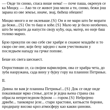
— Овде ти синко, спаса више нема! — поче паша, окренув се
ка Мицку. — Ако ти се живот још мили а ти, синко, бежи још
зарана из ове земље, иначе, знај, бићеш обешен!
Мицко много и не оклеваше.
{S}
Он и не мари што ће морати
да бежи...
{S}
Он то баш и хоће.
{S}
Мало му је било необично,
што ће морати да напусти своју кућу, оца, матер, но није баш
толико марио.
Брзо прикупи он око себе све храбре и снажне младиће и то
скоро све оне, који беху заједно с њим учествовали у
последњем нападу на грчке попове.
Беше их свега шеснаест.
Опростивши се, са својим најмилијим, ова се храбра чета, до
зуба наоружана, сада вину у бујну гору на планини Петрињи.
II.
Дивна ли вам је планина Петриња!...
{S}
Док се овде онде
показиваше мрко стење, дотле је једна њена страна сва
обрасла непрегледном бујном — гором.
{S}
Небројено
дрвеће...
танковрхе јеле... стари храстови, китњасти борови,
продираху високо кроз атмосферу као какви џинови.