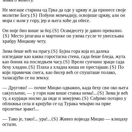
Не могаше старина од Грка да оде у цркву и да принесе своје
молитве Богу.
{S}
Побуни момчадију, освојише цркву, али он
мора с њом у гору, јер и њега хоће да обесе.
Он није био више за бој.
{S}
Осамдесету је давно превалио.
{S}
Место јатагана и мартинке он узима гусле те увесељава
храбру Мицкову чету.
Зима беше већ на прагу.
{S}
Бујна гора која из далека
изгледаше као каква горостасна стена, сада беше бледа, жута
као боник на последњем часу.
{S}
Врели сунчани зраци сада
беху хладни.
{S}
Плаха а хладна киша не престајаше.
{S}
По
који прамичак снега, као бисер већ се спушташе полако,
таласајући се на земљу.
— Другови! — почне Мицко одважно, када беху сви око њега
сакупљени, — у гори нам више станка нема!...
{S}
Зима је већ
ту, а курјаци нисмо да овде и зимујемо.
{S}
Сиђимо потајно у
оближња села и кријући се од Турака чекајмо на прве
пролетње зраке!...
— Тако је, тако!... ура!...
{S}
Живео војвода Мицко — клицаху
остали.