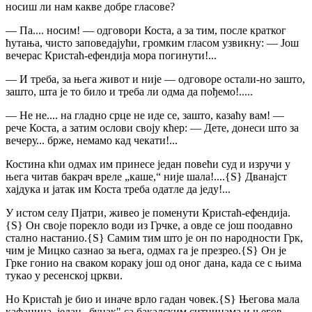
носиш ли нам какве добре гласове?
— Па.... носим! — одговори Коста, а за тим, после кратког
ћутања, чисто заповедајући, громким гласом узвикну: — Још
вечерас Кристаћ-ефендија мора погинути!...
— И треба, за њега живот и није — одговоре остали-но зашто,
зашто, шта је то било и треба ли одма да пођемо!.....
— Не не.... на гладно срце не иде се, зашто, казаћу вам! —
рече Коста, а затим ослови своју кћер: — Дете, донеси што за
вечеру... брже, немамо кад чекати!...
Костина кћи одмах им принесе један повећи суд и изручи у
њега читав бакрач вреле „каше,“ није шала!....
{S}
Дванајст
хајдука и јатак им Коста треба одатле да једу!...
У истом селу Пјатри, живео је поменути Кристаћ-ефендија.
{S}
Он своје порекло води из Грчке, а овде се још поодавно
стално настанио.
{S}
Самим тим што је он по народности Грк,
чим је Мицко сазнао за њега, одмах га је презрео.
{S}
Он је
Грке гонио на сваком кораку још од оног дана, када се с њима
тукао у ресенској цркви.
Но Кристаћ је био и иначе врло гадан човек.
{S}
Његова мала
кафаница, један „буџак" са бакалским ситницама и његов