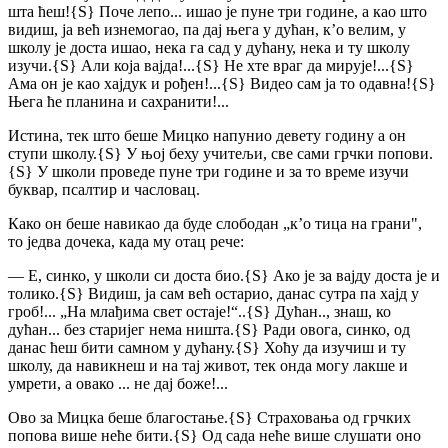
шта ћеш!
{S}
Поче лепо... ишао је пуне три године, а као што
видиш, ја већ изнемогао, па дај њега у дућан, к’о велим, у
школу је доста ишао, нека га сад у дућану, нека и ту школу
изучи.
{S}
Али која вајда!...
{S}
Не хте враг да мирује!...
{S}
Ама он је као хајдук и рођен!...
{S}
Видео сам ја то одавна!
{S}
Њега ће планина и сахранити!...
Истина, тек што беше Мицко напунио девету годину а он
ступи школу.
{S}
У њој беху учитељи, све сами грчки попови.
{S}
У школи проведе пуне три године и за то време изучи
буквар, псалтир и часловац.
Како он беше навикао да буде слободан „к’о тица на грани",
то једва дочека, када му отац рече:
— Е, синко, у школи си доста био.
{S}
Ако је за вајду доста је и
толико.
{S}
Видиш, ја сам већ остарио, данас сутра па хајд
у
гроб!... „На млађима свет остаје!“..
{S}
Дућан.., знаш, ко
дућан... без старијег нема ништа.
{S}
Ради овога, синко, од
данас ћеш бити самном у дућану.
{S}
Хоћу да изучиш и ту
школу, да навикнеш и на тај живот, тек онда могу лакше и
умрети, а овако ... не дај боже!...
Ово за Мицка беше благостање.
{S}
Страховања од грчких
попова више неће бити.
{S}
Од сада неће више слушати оно