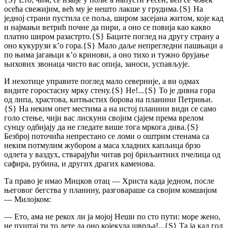
осећа свежијим, већ му је нешто лакше у грудима.
{S}
На
једној страни пустила се поља, широм засејана житом, које кад
и најмањи ветрић почне да пири, а оно се повија као какво
платно широм разастрто.
{S}
Баците поглед на другу страну а
оно кукурузи к’о гора.
{S}
Мало даље непрегледни пашњаци а
по њима јагањци к’о кринови, а оно тихо и тужно брујање
њихових звонаца чисто вас опија, заноси, успављује.
И нехотице управите поглед мало северније, а ви одмах
видите горостасну мрку стену.
{S}
Не!...
{S}
То је дивна гора
од липа, храстова, китњастих борова на планини Петрињи.
{S}
На неким опет местима а на истој планини види се само
голо стење, чији вас лискуни својим сјајем према врелом
сунцу одбијају да не гледате више тога мркога дива.
{S}
Безброј поточића непрестано се ломи о оштрим стенама са
неким потмулим жубором а маса хладних капљица брзо
одлета у ваздух, стварајући читав рој бриљантних пчелица од
сафира, рубина, и других драгих каменова.
Та право је имао Мицков отац — Христа када једном, после
његовог бегства у планину, разговараше са својим комшијом
— Милојком:
— Ето, ама не рекох ли ја мојој Неши по сто пути: море жено,
не пуштај ти то дете да оно којекуда шврља!...
{S}
Та ја кад год