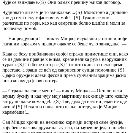
Чује се звиждање.
{S}
Они одмах прекину њихов договор.
Чудновато ли вам је то звиждање!...
{S}
Монотоно а дирљиво
као да има неку тајанствену моћ!...
{S}
Тужно се оно
разлегаше по гори, као кад самртник болно шапће и моли за
последњу помоћ.
— Напред јунаци! — викну Мицко, исукавши јатаган и пође
лаганим кораком у правцу одакле се беше чуло звиждање. —
Када се беху приближили својој стражи приметише они, како
се из даљине правце к њима, креће велика руља наоружаних
турака.
{S}
То беше потера.
{S}
Тек што киша за неко време
престаде, а зраци се већ од сакривеног сунца помолише.
{S}
Сјајно оружје и алеви фесови према сунчаним зрацима јасно
показиваху да је ово потера.
— Стража на своје место! — викну Мицко — Остали нека
заузму бусију и кад чују моју мартинку нек сипају што жешћу
ватру до даље команде!...
{S}
Гледајмо да нам ни један не оде
читав!
{S}
Нека зна паша, што шаље потеру, ко је Мицко
харамбаша!...
Сад Мицко крочи на неколико корачаји испред саме бусије,
коју беше његова дружица заузела, па заузевши један повећи
грм, он клече са запетом мартинком а погледом управљеним