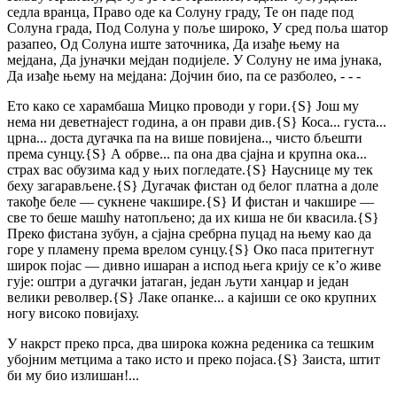
седла вранца,
Право оде ка Солуну граду,
Те он паде под
Солуна града,
Под Солуна у поље широко,
У сред поља шатор
разапео,
Од Солуна иште заточника,
Да изађе њему на
мејдана,
Да јуначки мејдан подијеле.
У Солуну не има јунака,
Да изађе њему на мејдана:
Дојчин био, па се разболео,
- - -
Ето како се харамбаша Мицко проводи у гори.
{S}
Још му
нема ни деветнајест година, а он прави див.
{S}
Коса... густа...
црна... доста дугачка па на више повијена.., чисто бљешти
према сунцу.
{S}
А обрве... па она два сјајна и крупна ока...
страх вас обузима кад у њих погледате.
{S}
Науснице му тек
беху загарављене.
{S}
Дугачак фистан од белог платна а доле
такође беле — сукнене чакшире.
{S}
И фистан и чакшире —
све то беше машћу натопљено; да их киша не би квасила.
{S}
Преко фистана зубун, а сјајна сребрна пуцад на њему као да
горе у пламену према врелом сунцу.
{S}
Око паса притегнут
широк појас — дивно ишаран а испод њега крију се к’о живе
гује: оштри а дугачки јатаган, један љути ханџар и један
велики револвер.
{S}
Лаке опанке... а кајиши се око крупних
ногу високо повијаху.
У накрст преко прса, два широка кожна реденика са тешким
убојним метцима а тако исто и преко појаса.
{S}
Заиста, штит
би му био излишан!...