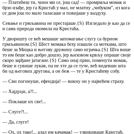
— Платићеш ти, чини ми се, још сад! — промрмља момак и
брзо изађе, јер га Кристаћ у мал, не млатну „чибуком", из кога
се дим још по мало таласаше и повијаше у ваздуху.
Севање и грмљавина не престајаше.
{S}
Изгледало је као да се
и сама природа окомила на Кристаћа.
У дворишту се већ мешаше запомагање слугу са бурном
грмљавином.
{S}
Шест момака беху изашли са моткама, што
беше за Мицка и његову дружину само играчка.
{S}
Шта више
то им беше као добро дошло, јер њиховом крвљу опраше своје
скоро зарђане јатагане.
{S}
Само онај први, поменути момак,
беше и сувише лукав, па не хте да се туче, већ видевши шта
би од његових другова, а он беж — те у Кристаћеву собу.
— Сви погинуше, ефендија! — викну он у највећем страху.
— Хајдуци, а?!...
— Поклаше их све!...
— Слуге?!...
— Да, слуге!
— Ох, ох тако!... алал им качамак! — узвикиваше Кристаћ,