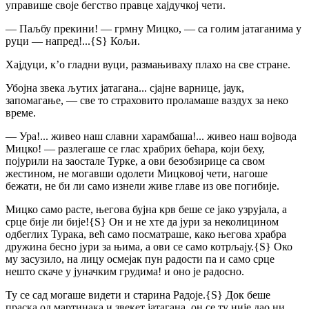
управише своје бегство правце хајдучкој чети.
— Паљбу прекини! — грмну Мицко, — са голим јатаганима у
руци — напред!...
{S}
Кољи.
Хајдуци, к’о гладни вуци, размањиваху плахо на све стране.
Убојна звека љутих јатагана... сјајне варнице, јаук,
запомагање, — све то страховито проламаше ваздух за неко
време.
— Ура!... живео наш славни харамбаша!... живео наш војвода
Мицко! — разлегаше се глас храбрих бећара, који беху,
појурили на заостале Турке, а ови безобзирице са свом
жестином, не могавши одолети Мицковој чети, нагоше
бежати, не би ли само изнели живе главе из ове погибије.
Мицко само расте, његова бујна крв беше се јако узрујала, а
срце бије ли бије!
{S}
Он и не хте да јури за неколицином
одбеглих Турака, већ само посматраше, како његова храбра
дружина бесно јури за њима, а ови се само котрљају.
{S}
Око
му засузило, на лицу осмејак пун радости па и само срце
нешто скаче у јуначким грудима! и оно је радосно.
Ту се сад могаше видети и старина Радоје.
{S}
Док беше
праска од мартинака и звекет јатагана, он се ту није дао ни