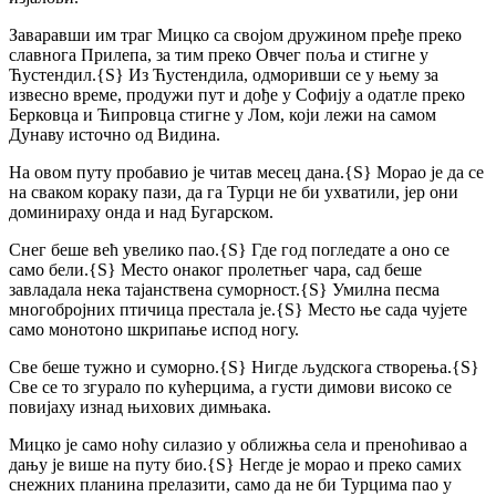
Заваравши им траг Мицко са својом дружином пређе преко
славнога Прилепа, за тим преко Овчег поља и стигне
у
Ћустендил.
{S}
Из Ћустендила, одморивши се у њему за
извесно време, продужи пут и дође у Софију а одатле преко
Берковца и Ћипровца стигне у Лом, који лежи на самом
Дунаву источно од Видина.
На овом путу пробавио је читав месец дана.
{S}
Морао је да се
на сваком кораку пази, да га Турци не би ухватили, јер они
доминираху онда и над Бугарском.
Снег беше већ увелико пао.
{S}
Где год погледате а оно се
само бели.
{S}
Место онаког пролетњег чара, сад беше
завладала нека тајанствена суморност.
{S}
Умилна песма
многобројних птичица престала је.
{S}
Место ње сада чујете
само монотоно шкрипање испод ногу.
Све беше тужно и суморно.
{S}
Нигде људскога створења.
{S}
Све се то згурало по кућерцима, а густи димови високо се
повијаху изнад њихових димњака.
Мицко је само ноћу силазио у оближња села и преноћивао а
дању је више на путу био.
{S}
Негде је морао и преко самих
снежних планина прелазити, само да не би Турцима пао у