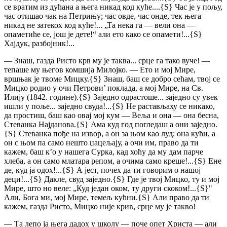
се вратим из дућана а њега никад код куће....
{S}
Час је у пољу,
час отишао чак на Петрињу; час овде, час
онде, тек њега
никад не затекох код куће!... „Та нека га — вели она —
опаметиће се, још је дете!“ али ето како се опамети!...
{S}
Хајдук, разбојник!...
— Знаш, газда Ристо крв му је таква... срце га тако вуче! —
тепаше му његов комшија Милојко. — Ето и мој Мире,
вршњак је твоме Мицку.
{S}
Знаш, баш се добро сећам, твој се
Мицко родио у очи Петрови’ поклада, а мој Мире, на Св.
Илију (1842. године).
{S}
Заједно одрастоше... заједно су увек
ишли у поље... заједно свуда!...
{S}
Не растављаху се никако,
да простиш, баш као овај мој кум — Веља и она — она бесна,
Стеванка Најданова.
{S}
Ама куд год погледаш а они заједно.
{S}
Стеванка пође на извор, а он за њом као луд; она кући, а
он с њом па само нешто џацељају, а очи им, право да ти
кажем, баш к’о у нашега Сурка, кад хоћу да му дам парче
хлеба, а он само млатара репом, а очима само креше!...
{S}
Ене
де, куд ја одох!...
{S}
А јест, почех да ти говорим о нашој
деци!...
{S}
Дакле, свуд заједно.
{S}
Где је твој Мицко, ту и мој
Мире, што но веле: „Куд један оком, ту други скоком!...
{S}
"
Али, Бога ми, мој Мире, темељ кућни.
{S}
Али право да ти
кажем, газда Ристо, Мицко није крив, срце му је такво!
— Та лепо ја њега дадох у школу — поче опет Христа — али