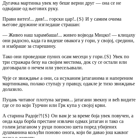
Дугачка мартинка увек му беше верни друг — она се не
одвајаше од његових руку.
Прави витез!... див!... горски цар!..
{S}
И у самим очима
његове дружине изгледаше страшан:
— Живео наш харамбаша!... живео војвода Мицко! — клицаху
они радосно, када га видеше овакога у гори, у својој, средини,
и изабраше за старешину.
Тако они проведоше пуних осам месеци у гори.
{S}
Увек по
три стражара беху на својим местима, док су се остали или
договарали о нечем или увесељавали.
Чује се звиждање а они, са исуканим јатаганима и напереним
мартинкама, полако ступају у правцу, одакле је тихо звиждање
долазило.
Пуцањ читавог плотуна загрми... јатагани звекну и већ видите
где се по који Турчин или Грк купа у својој крви.
А старина Радоје?!
{S}
Он вам је за време боја увек повучен, а
онда када борба престане извлачи одмах јатаган и тако са
голим јатаганом у руци поносно шета поред убијених
душманина кољући поново онога, који би давао још каквог
знака о животу.