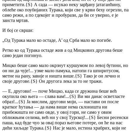
приметити.
{S}
А сада — исукао неку зарђану јатаганћину,
облеће око поубијаних Турака, који све у крви беху огрезли, па
само режи, а по гдекојег и пробурази, да би се уверио, е је
заиста мртав.
И бој се сврши:
„Од Турака мало ко остаде,
А’ од Срба мало ко погибе.
Ретко ко од Турака остаде жив а од Мицкових другова беше
само један погинуо.
Мицко беше само мало окрзнут куршумом по левој бутини, но
он ни да чује!... узме мало памука, натопи га шпиритусом,
метне на рану, завије и ништа више.
{S}
Тако је он лечио и
своје другове.
{S}
Он другога лека за то не тражи.
— Е, другови! — поче Мицко, када се дружина беше већ
окупила око њега — слава вам!...
{S}
Ви ми данас осветласте
образ!...
{S}
Ја мислим, другови моји, — настави он после
кратког ћутања — да нама више нема склоништа ни
прибежишта не само овде, у овој гори, не само у овим
оближњим селима, већ ни у свој Турској!...
{S}
Бесни ресенски
паша, кад буде чуо за овај пораз његове потере, он ће на нас
дићи хиљаде Турака.
{S}
Нас је мало, истина храбрих, који не