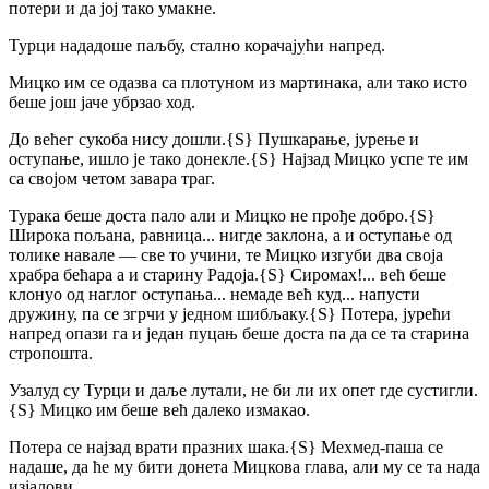
потери и да јој тако умакне.
Турци нададоше паљбу, стално корачајући напред.
Мицко им се одазва са плотуном из мартинака, али тако исто
беше још јаче убрзао ход.
До већег сукоба нису дошли.
{S}
Пушкарање, јурење и
оступање, ишло је тако донекле.
{S}
Најзад Мицко успе те им
са својом четом завара траг.
Турака беше доста пало али и Мицко не прође добро.
{S}
Широка пољана, равница... нигде заклона, а и оступање од
толике навале — све то учини, те Мицко изгуби два своја
храбра бећара а и старину Радоја.
{S}
Сиромах!... већ беше
клонуо од наглог оступања... немаде већ куд... напусти
дружину, па се згрчи у једном шибљаку.
{S}
Потера, јурећи
напред опази га и један пуцањ беше доста па да се та старина
стропошта.
Узалуд су Турци и даље лутали, не би ли их опет где сустигли.
{S}
Мицко им беше већ далеко измакао.
Потера се најзад врати празних шака.
{S}
Мехмед-паша се
надаше, да ће му бити донета Мицкова глава, али му се та нада
изјалови.