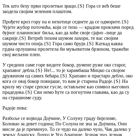
Тек што беху први пролетњи зраци.
{S}
Гора се већ беше
заодела својим зеленим плаштом.
Прођете кроз гору па и нехотице седнете да се одморите.
{S}
Чујете жубор поточића, који се тихо — крадом провлачи поред
бујног планинског биља, као да хоће своје сјајно -лице да
сакрије.
{S}
Ветрић тихим шумом лахори, те вас својим
шумом чисто опија.
{S}
Гора само бруји.
{S}
Каткад каква
грдна орлушина пролетела би муњевитом брзином, тражећи
свој жељени плен.
У средини саме горе видите бокор, румене руже око старог,
храпавог дебла.
{S}
Не!... то је харамбаша Мицко са својом
дружином од самих бећара.
{S}
Храпаво и прастаро дебло, око
кога се овај бокор повијаше, то вам је старина Радоје.
{S}
На
крилу му старе српске гусле, остављене као символ његових
прадедова.
{S}
Сви немо ћуте са погнутим главама, као да су
на страшноме суду.
Радоје пева:
Разбоље се војвода Дојчине,
У Солуну граду бијеломе,
Боловао за девет година;
По Солуна не зна за Дојчина,
Они
мисле да је преминуо.
То се чудо на далеко чуло,
Чак далеко у
земљу Арапску,
Дочуо је Усо Арапине,
Једнак чуо, једнак