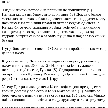
шаке.
Хладни зимски ветрови на планини не попуштаху.
{S}
Изгледа као да им беше стало до играња.
{S}
Док су с једног
места дизали читаве облаке од снега, дотле га на другом месту
насипаху и на тај начин правили читаве бедеме од снега.
{S}
Каткад би се чуло урликање курјака, које међу планинским
кланцима далеко одјекиваше, а није изостала ни јека од
удараца оштрих секира а за овим пуцњава и пад већ исечених
букава.
Пут је био заиста несносан.
{S}
Зато он и пробави читав месец
дана на њему.
Кад стиже већ у Лом, он се и задржа са својом дружином у
њему и то пуних 20 дана.
{S}
Наравно да је и ту живео
потајно, кријући се од Турака.
{S}
Одморивши се прилично,
он пређе преко Дунава у Румунију и дође у варош Слатину, на
реци Олти, а одатле у село Пјатру.
У селу Пјатри живео је неки Коста, који се још пре двадесет
година досели у ово село и то из Македоније.
{S}
Мицко се
брзо упозна с њим и узе га за свога јатака.
{S}
Тако сад Мицко
нађе склониште и за себе и за своју дружину и то за целу зиму.
Поседали би они тако око ватре па причали један другом своје