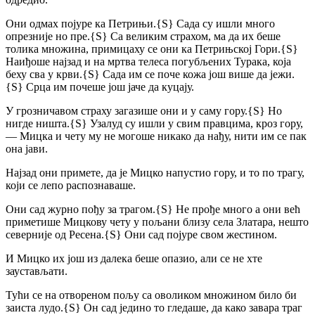
Они одмах појуре ка Петрињи.
{S}
Сада су ишли много
опрезније но пре.
{S}
Са великим страхом, ма да их беше
толика множина, примицаху се они ка Петрињској Гори.
{S}
Наиђоше најзад и на мртва телеса погубљених Турака, која
беху сва у крви.
{S}
Сада им се поче кожа још више да јежи.
{S}
Срца им почеше још јаче да куцају.
У грозничавом страху загазише они и у саму гору.
{S}
Но
нигде ништа.
{S}
Узалуд су ишли у свим правцима, кроз гору,
— Мицка и чету му не могоше никако да нађу, нити им се пак
она јави.
Најзад они примете, да је Мицко напустио гору, и то по трагу,
који се лепо распознаваше.
Они сад журно пођу за трагом.
{S}
Не прође много а они већ
приметише Мицкову чету у пољани близу села Златара, нешто
северније од Ресена.
{S}
Они сад појуре свом жестином.
И Мицко их још из далека беше опазио, али се не хте
заустављати.
Тући се на отвореном пољу са оволиком множином било би
заиста лудо.
{S}
Он сад једино то гледаше, да како завара траг