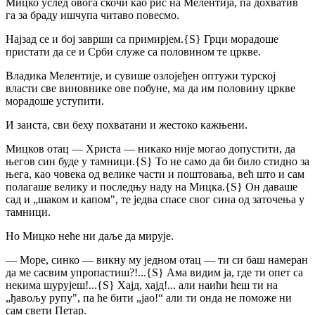
Мицко услед овога скочи као рис на Мелентија, па дохватив
га за браду ишчупа читаво повесмо.
Најзад се и бој заврши са примирјем.
{S}
Грци морадоше
пристати да се и Срби служе са половином те цркве.
Владика Мелентије, и сувише озлојеђен оптужи турској
власти све виновнике ове побуне, ма да им половину цркве
морадоше уступити.
И заиста, сви беху похватани и жестоко кажњени.
Мицков отац — Христа — никако није могао допустити, да
његов син буде у тамници.
{S}
То не само да би било стидно за
њега, као човека од велике части и поштовања, већ што и сам
полагаше велику и последњу наду на Мицка.
{S}
Он даваше
сад и „шаком и капом", те једва спасе свог сина од заточења у
тамници.
Но Мицко неће ни даље да мирује.
— Море, синко — викну му једном отац — ти си баш намеран
да ме сасвим упропастиш?!...
{S}
Ама видим ја, где ти опет са
некима шурујеш!...
{S}
Хајд, хајд!... али наићи ћеш ти на
„ђавољу рупу", па ће бити „јао!“ али ти онда не поможе ни
сам свети Петар.