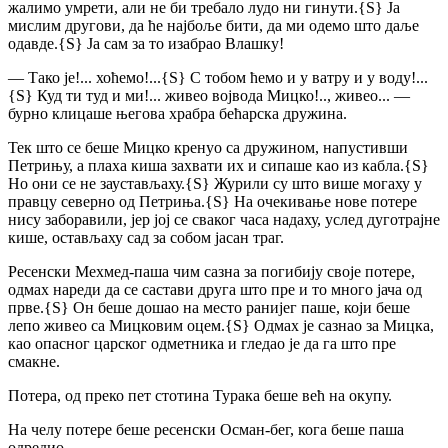
жалимо умрети, али не би требало лудо ни гинути.
{S}
Ја
мислим другови, да ће најбоље бити, да ми одемо што даље
одавде.
{S}
Ја сам за то изабрао Влашку!
— Тако је!... хоћемо!...
{S}
С тобом ћемо и у ватру и у воду!...
{S}
Куд ти туд и ми!... живео војвода Мицко!.., живео... —
бурно клицаше његова храбра бећарска дружина.
Тек што се беше Мицко кренуо са дружином, напустивши
Петрињу, а плаха киша захвати их и сипаше као из кабла.
{S}
Но они се не заустављаху.
{S}
Журили су што више могаху у
правцу северно од Петриња.
{S}
На очекивање нове потере
нису заборавили, јер јој се сваког часа надаху, услед дуготрајне
кише, остављаху сад за собом јасан траг.
Ресенски Мехмед-паша чим сазна за погибију своје потере,
одмах нареди да се састави друга што пре и то много јача од
прве.
{S}
Он беше дошао на место ранијег паше, који беше
лепо живео са Мицковим оцем.
{S}
Одмах је сазнао за Мицка,
као опасног царског одметника и гледао је да га што пре
смакне.
Потера, од преко пет стотина Турака беше већ на окупу.
На челу потере беше ресенски Осман-бег, кога беше паша
одредио.