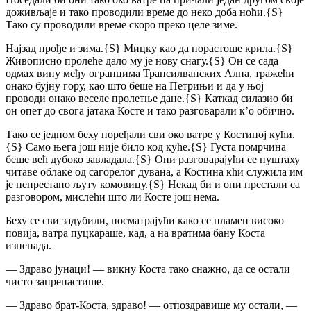
доживљаје и тако проводили време до неко доба ноћи.
{S}
Тако су проводили време скоро преко целе зиме.
Најзад прође и зима.
{S}
Мицку као да порастоше крила.
{S}
Живописно пролеће дало му је нову снагу.
{S}
Он се сада
одмах вину међу огранцима Трансилванских Алпа, тражећи
онако бујну гору, као што беше на Петрињи и да у њој
проводи онако веселе пролетње дане.
{S}
Каткад силазио би
он опет до свога јатака Косте и тако разговарали к’о обично.
Тако се једном беху поређали сви око ватре у Костиној кући.
{S}
Само њега још није било код куће.
{S}
Густа помрчина
беше већ дубоко завладала.
{S}
Они разговарајући се пуштаху
читаве облаке од сагорелог дувана, а Костина кћи служила им
је непрестано љуту комовицу.
{S}
Некад би и они престали са
разговором, мислећи што ли Косте још нема.
Беху се сви задубили, посматрајући како се пламен високо
повија, ватра пуцкараше, кад, а на вратима бану Коста
изненада.
— Здраво јунаци! — викну Коста тако снажно, да се остали
чисто запрепастише.
— Здраво брат-Коста, здраво! — отпоздравише му остали, —