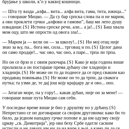
брујање у школи, к’о у каквој кошници.
— Шта ту вазда „алфа... вита... алфа вита, гама, тита, ижица..."
— говораше Мицко. — Да су бар српска слова па и не марим,
а ови проклети грчки „алфови и гамови", баш ми лепо душу
извадише.
{S}
Истина српске речи, али... а ја!...
{S}
Баш хвала
мом оцу, што ме опрости од овога зла!...
— Марим ја — вели он — за школу!...
{S}
Ни мој отац није
знао за њу, па... бога ми, сила... трговац и по.
{S}
Целог дана
он само продаје!... час ово, час оно, а паре... трпа ли трпа.
Но он се брзо и с овим разочара.
{S}
Како је која година више
пролазила а он постајаше према дућану све хладнији и
хладнији.
{S}
Не може он то да поднесе да се пред сваким као
продавац повињава.
{S}
Не може он то да трпи, да свакога
нутка; та узми де, те дај још коју крајцару де и ово... оно.
— Јатаган море, па у гору!... какав дућан, није он за мене! —
говораше више пута Мицко сам себи.
У последње време више је био у друштву но у дућану.
{S}
Непрестано се он договараше са својим друговима: како би то
било, да једном нападну грчке попове и да им одузму своју
цркву „св. Димитрија", јер ови беху Србе одатле сасвим
истисли и не даваху им ни да на вире у њој, а камо ли да се