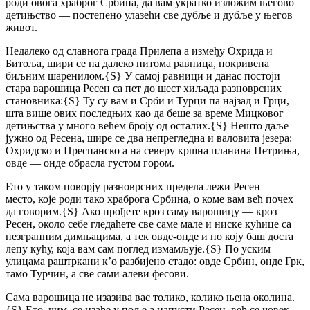
роди овога храброг Србина, да вам укратко изложим његово
детињство — постепено улазећи све дубље и дубље у његов
живот.
Недалеко од славнога града Прилепа а између Охрида и
Битоља, шири се на далеко питома равница, покривена
биљним шаренилом.
{S}
У самој равници и данас постоји
стара варошица Ресен са пет до шест хиљада разноврсних
становника:
{S}
Ту су вам и Срби и Турци па најзад и Грци,
шта више ових последњих као да беше за време Мицковог
детињства у много већем броју од осталих.
{S}
Нешто даље
јужно од Ресена, шире се два непрегледна и валовита језера:
Охридско и Преспанско а на северу кршна планина Петриња,
овде — онде обрасла густом гором.
Ето у таком поворју разноврсних предела лежи Ресен —
место, које роди тако храброга Србина, о коме вам већ почех
да говорим.
{S}
Ако прођете кроз саму варошицу — кроз
Ресен, около себе гледаћете све саме мале и ниске кућице са
незграпним димњацима, а тек овде-онде и по коју баш доста
лепу кућу, која вам сам поглед измамљује.
{S}
По уским
улицама раштркани к’о разбијено стадо: овде Србин, онде Грк,
тамо Турчин, а све сами алеви фесови.
Сама варошица не изазива вас толико, колико њена околина.
{S}
Ето, чим, се изађе у поље а напусти Ресен, већ се човек