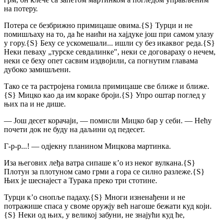
на потеру.
Потера се безбрижно примицаше овима.
{S}
Турци и не
помишљаху на то, да ће наићи на хајдуке још при самом улазу
у гору.
{S}
Беху се ускомешали... ишли су без икаквог реда.
{S}
Неки певаху „турске севдалинке", неки се договараху о нечем,
неки се беху опет сасвим издвојили, са погнутим главама
дубоко замишљени.
Тако се та растројена гомила примицаше све ближе и ближе.
{S}
Мицко као да им кораке броји.
{S}
Упро оштар поглед у
њих па и не дише.
— Још десет корачаји, — помисли Мицко бар у себи. — Нећу
почети док не буду на даљини од педесет.
Г-р-р...! — одјекну планином Мицкова мартинка.
Иза његових леђа ватра сипаше к’о из неког вулкана.
{S}
Плотун за плотуном само грми а гора се силно разлеже.
{S}
Њих је шеснајест а Турака преко три стотине.
Турци к’о снопље падаху.
{S}
Многи изненађени и не
потражише спаса у своме оружју већ нагоше бежати куд који.
{S}
Неки од њих, у великој забуни, не знајући куд ће,