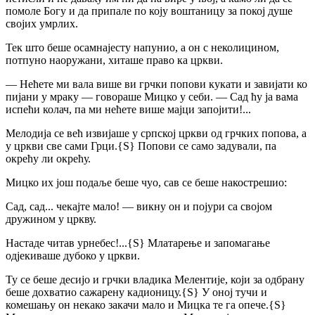
помоле Богу и да припале по коју воштаницу за покој душе
својих умрлих.
Тек што беше осамнајесту напунио, а он с неколицином,
потпуно наоружани, хиташе право ка цркви.
— Нећете ми вала више ви грчки попови кукати и завијати ко
пијани у мраку — говораше Мицко у себи. — Сад ћу ја вама
испећи колач, па ми нећете више мајци запојити!...
Мелодија се већ извијаше у српској цркви од грчких попова, а
у цркви све сами Грци.
{S}
Попови се само задували, па
окрећу ли окрећу.
Мицко их још подаље беше чуо, сав се беше накострешио:
Сад, сад... чекајте мало! — викну он и појури са својом
дружином у цркву.
Настаде читав урнебес!...
{S}
Млатарење и запомагање
одјекиваше дубоко у цркви.
Ту се беше десијо и грчки владика Мелентије, који за одбрану
беше дохватио сажарену кадионицу.
{S}
У оној тучи и
комешању он некако закачи мало и Мицка те га опече.
{S}