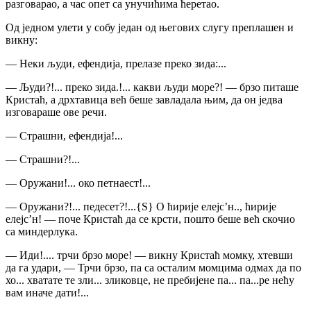
разговарао, а час опет са унучићима ћеретао.
Од једном улети у собу један од његових слугу преплашен и
викну:
— Неки људи, ефендија, прелазе преко зида:...
— Људи?!... преко зида.!... какви људи море?! — брзо питаше
Кристаћ, а дрхтавица већ беше завладала њим, да он једва
изговараше ове речи.
— Страшни, ефендија!...
— Страшни?!...
— Оружани!... око петнаест!...
— Оружани?!... педесет?!...
{S}
О ћирије елејс’н.., ћирије
елејс’н! — поче Кристаћ да се крсти, пошто беше већ скочио
са миндерлука.
— Иди!.... трчи брзо море! — викну Кристаћ момку, хтевши
да га удари, — Трчи брзо, па са осталим момцима одмах да по
хо... хватате те зли... зликовце, не пребијене па... па...ре нећу
вам иначе дати!...