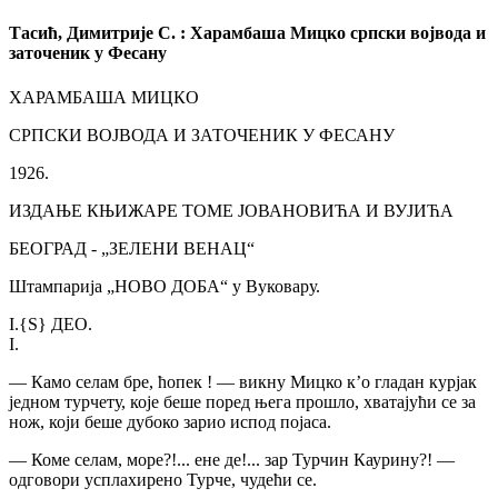
Тасић, Димитрије С. : Харамбаша Мицко српски војвода и
заточеник у Фесану
ХАРАМБАША МИЦКО
СРПСКИ ВОЈВОДА И ЗАТОЧЕНИК У ФЕСАНУ
1926.
ИЗДАЊЕ КЊИЖАРЕ ТОМЕ ЈОВАНОВИЋА И ВУЈИЋА
БЕОГРАД - „ЗЕЛЕНИ ВЕНАЦ“
Штампарија „НОВО ДОБА“ у Вуковару.
I.
{S}
ДЕО.
I.
— Камо селам бре, ћопек
! — викну Мицко к’о гладан курјак
једном турчету, које беше поред њега прошло, хватајући се за
нож, који беше дубоко зарио испод појаса.
— Коме селам, море?!... ене де!... зар Турчин Каурину?! —
одговори усплахирено Турче, чудећи се.