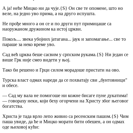
А ја! неће Мицко ни да чује.
{S}
Он све те опомене, што но
веле, на једно уво прима, а на друго испушта.
Не прође много а он се и по други пут примицаше са
наоружаном дружином ка истој цркви.
Покољ.... звека убојних јатагана... јаук и запомагање... све то
параше за неко време уво.
Сад већ црква беше сасвим у српским рукама.
{S}
Ни један се
више Грк није смео видети у њој.
Тако би решено и Грци силом морадоше пристати на ово.
Турска власт одмах нареди да се похватају сви „бунтовници"
и обесе.
— Сад му вала не помогоше ни кожне бисаге пуне дукатима!
— говораху неки, који беху огорчени на Христу због његовог
богатства.
Христа је тада врло лепо живио са ресенским пашом.
{S}
Чим
паша увиде, да ће и Мицко морати бити обешен, а он одмах
оде њиховој кући: