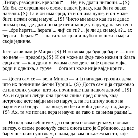
„Тигар, разбојник, крволок!“ — Не, не, драги читаоци!...
{S}
Ми би, се огрешили о овоме нашем јунаку, кад би га овако
назвали.
{S}
Та и он има срца, та и он има душе, и он може
бити нежан отац и муж!...
{S}
Чисто ми мило кад га и данас
посматрам, где држи по које невинашце у наручју, па му тепа
— „бре ћерата... ћерата!... чиј’ си ти? .., је ли да си мој, а?... ах
ћерата... ћерата!“ — па га тако грли и љуби као нежна мајка
своје јединче.
Јест такав вам је Мицко.
{S}
И он може да буде добар и — што
но веле — предобар.
{S}
И он може да буде тако нежан и блага
срца али — кад држи у рукама само дете, које српска мајка
роди и одњиха, а турче — бога ми коље није вајде крити.
— Доста сам се — вели Мицко — и ја нагледао грозних дела,
што их починише бесни Турци!...
{S}
Доста сам и ја страховао
са њихових ужаса, што их починише над нашом децом!...
{S}
Ах, и сада ми лебди она грозна слика пред очима, када
истргоше дете мајци ми из наручја, па га натичу живо на
бајонете и бацају — да виде, ко ће га моћи даље да подбаци.
{S}
Ах, та ме погана вера и научи да тако и са њима радим!...
— Но кад вам већ почех да говорим о овоме јунаку, о овоме
витезу, о овоме родољубу свега онога што је Србиново, да вас
бар у неколико упознам, с њим, да вам покажем место, које