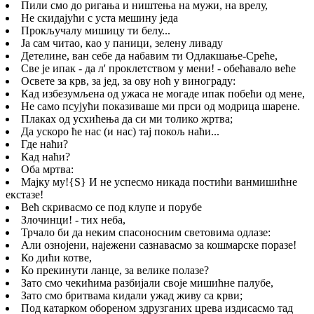
Пили смо до ригања и ништења на мужи, на врелу,
Не скидајући с уста мешину једа
Прокључалу мишицу ти белу...
Ја сам читао, као у паници, зелену ливаду
Детелине, ван себе да набавим ти Одлакшање-Среће,
Све је ипак - да л' проклетством у мени! - обећавало веће
Освете за крв, за јед, за ову ноћ у винограду:
Кад избезумљена од ужаса не могаде ипак побећи од мене,
Не само псујући показиваше ми прси од модрица шарене.
Плаках од усхићења да си ми толико жртва;
Да ускоро ће нас (и нас) тај покољ наћи...
Где наћи?
Кад наћи?
Оба мртва:
Мајку му!
{S}
И не успесмо никада постићи ванмишићне
екстазе!
Већ скривасмо се под клупе и порубе
Злочинци! - тих неба,
Трчало би да неким спасоносним световима одлазе:
Али ознојени, најежени сазнавасмо за кошмарске поразе!
Ко дићи котве,
Ко прекинути ланце, за велике полазе?
Зато смо чекићима разбијали своје мишићне палубе,
Зато смо бритвама кидали ужад живу са крви;
Под катарком обореном здрузганих црева издисасмо тад