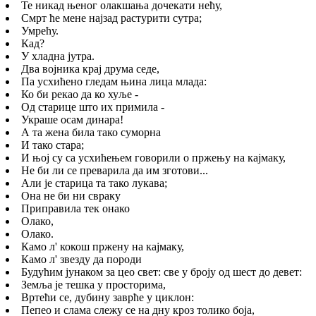
Те никад њеног олакшања дочекати нећу,
Смрт ће мене најзад растурити сутра;
Умрећу.
Кад?
У хладна јутра.
Два војника крај друма седе,
Па усхићено гледам њина лица млада:
Ко би рекао да ко хуље -
Од старице што их примила -
Украше осам динара!
А та жена била тако суморна
И тако стара;
И њој су са усхићењем говорили о пржењу на кајмаку,
Не би ли се преварила да им зготови...
Али је старица та тако лукава;
Она не би ни свраку
Приправила тек онако
Олако,
Олако.
Камо л' кокош пржену на кајмаку,
Камо л' звезду да породи
Будућим јунаком за цео свет: све у броју од шест до девет:
Земља је тешка у просторима,
Вртећи се, дубину заврће у циклон:
Пепео и слама слежу се на дну кроз толико боја,