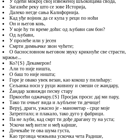
У одећи мокрој свој извеженој шљокицама свода,
Загазиће реку што се зове Историја,
Далеко негде сања Калифорнија.
Кад уђе војник да се купа у реци по ноћи
Он и његов коњ,
У које ћу ти време доћи: од љубави сам бон?
Од љубави,
У пролеће или у јесен
Смрти димњачке звон чућете;
О баснословном његовом звуку крикнуће све страсти,
мржње...
Ко?
{S}
Декамерон!
Али то није ништа,
О баш то није ништа;
Горе је овако увек везан, као кокош у пилићару:
Сељанка носи у руци живину и смеши се жандару,
Žандар зазвижди песму стару
Пркосећи оджачару.
{S}
Просјак проси: дај ми пару,
Тако ти очњег вида и љубљене ти дечице!
Веруј, драги, ужасно је - манометар - срце моје
Затрептало; и плакало, тако дуго у фабрици.
Па не љуби, кад смрт ти дође драгану ту на уста;
Ускочи међ витле и међ кајише,
Дочекаће те ова шума густа,
Као трговца чежњива ускочка чета Радише,