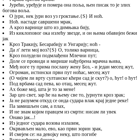
Јурећи, уређује и помера она поља, њен писак то је злих
богова воља.
О јури, нек јури воз уз гроктање.
{S}
И ноћ.
Ноћ. настаде савршени мрак,
А кроз варнице што из димњака бију,
Из киклоповог ока излећу звезде, и он њима обавијен бежи
јак
Кроз Тракију, Бесарабију и Унгарију; ноћ -
Да л' лети мој воз?
{S}
О, толико варница,
Кроз полудели подмлађени Млечни пут;
Доле се провиди и мирише нађубрена мрачна њива,
Међ ноге ту прима послану жену Боз, - и један месец жут,
Огроман, истински први пут ноћас, месец жут
(О чијем ли врту султанске кћери сад је скут?) о, ћут! о ћут!
Под врбама сад пева, ко отац, месец жут.
Ах боже мој, шта је то за мене!
Зар цео свет, зар ће на њему све то, јурнути кроз зрак;
Ја не разумем откуд се онда судара влак крај једне реке!
Па замишљен сам, а плах,
И не знам којим правцем из смрти: нисам ли увек
Онако јак...!
Из једног судара возова излазим,
Окрвављен мало, ево, као први зорин зрак,
И смејем се: на девојку неку, што погибе
Разголићених бокова -