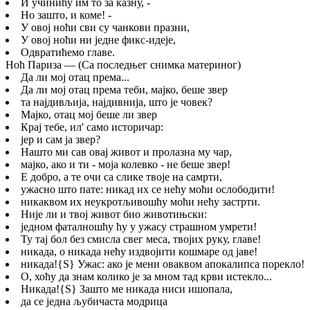
И учинићу им то за казну, -
Но зашто, и коме! -
У овој ноћи сви су чанкови празни,
У овој ноћи ни једне фикс-идеје,
Одвратићемо главе.
Ноћ Париза — (Са последњег снимка материног)
Да ли мој отац према...
Да ли мој отац према теби, мајко, беше звер
та најдивљија, најдивнија, што је човек?
Мајко, отац мој беше ли звер
Крај тебе, ил' само историчар:
јер и сам ја звер?
Нашто ми сав овај живот и пролазна му чар,
мајко, ако и ти - моја колевко - не беше звер!
Е добро, а те очи са слике твоје на самрти,
ужасно што пате: никад их се нећу моћи ослободити!
никаквом их неукротљивошћу моћи нећу застрти.
Није ли и твој живот био животињски:
једном фаталношћу ћу у ужасу страшном умрети!
Ту тај бол без смисла свег меса, твојих руку, главе!
никада, о никада нећу издвојити кошмаре од јаве!
никада!
{S}
Ужас: ако је мени оваквом апокалипса порекло!
О, хоћу да знам колико је за мном тад крви истекло...
Никада!
{S}
Зашто ме никада ниси ишопала,
да се једна љубичаста модрица