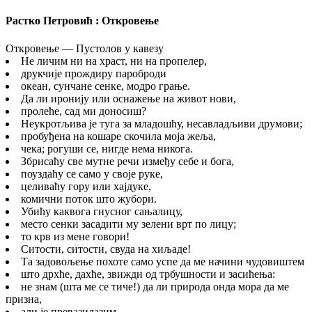
Растко Петровић : Откровење
Откровење — Пустолов у кавезу
Не личим ни на храст, ни на пропелер,
друкчије прождиру пароброди
океан, сунчане сенке, модро грање.
Да ли иронију или оснажење на живот нови,
пролеће, сад ми доносиш?
Неукротљива је туга за младошћу, несавладљиви друмови;
пробуђена на кошаре скочила моја жеља,
чека; рогуши се, нигде нема никога.
Збрисаћу све мутне речи између себе и бога,
поуздаћу се само у своје руке,
целиваћу гору или хајдуке,
комични поток што жубори.
Убићу каквога гнусног сањалицу,
место сенки засадити му зелени врт по лицу;
то крв из мене говори!
Ситости, ситости, свуда на хиљаде!
Та задовољење похоте само успе да ме начини чудовиштем
што дрхће, дахће, звижди од трбушности и засићења:
не знам (шта ме се тиче!) да ли природа онда мора да ме
призна,
али је превазилазим.