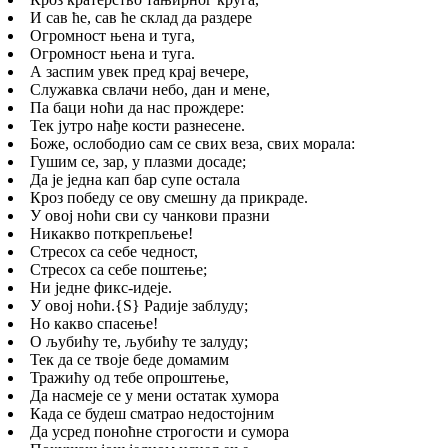
И сав ће, сав ће склад да раздере
Огромност њена и туга,
Огромност њена и туга.
А заспим увек пред крај вечере,
Служавка свлачи небо, дан и мене,
Па баци ноћи да нас прождере:
Тек јутро нађе кости разнесене.
Боже, ослободио сам се свих веза, свих морала:
Гушим се, зар, у плазми досаде;
Да је једна кап бар супе остала
Кроз победу се ову смешну да прикраде.
У овој ноћи сви су чанкови празни
Никакво поткрепљење!
Стресох са себе чедност,
Стресох са себе поштење;
Ни једне фикс-идеје.
У овој ноћи.
{S}
Радије заблуду;
Но какво спасење!
О љубићу те, љубићу те залуду;
Тек да се твоје беде домамим
Тражићу од тебе опроштење,
Да насмеје се у мени остатак хумора
Када се будеш сматрао недостојним
Да усред поноћне строгости и сумора