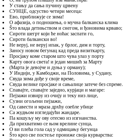
У стању да сања пучину црвену
СУНЦЕ, одсуство четири месеца:
Ево, приближује се зима!
О афазија, о подношења, о мучна балканска клима
Šто влада детињством и снегом, и ђоновима крваво;
Сироти шегрт који ће ноћас заспати го,
Сироти балкански во!
Не веруј, не веруј ипак, у брлог, дим и торту,
Заносу новом бегунац кад преда визиткарту,
Просјаку коме старом што чува улаз у порту
Карту овога света! и један мишић за Марту
(Марта је девојче и дуња у орману);
У Индији, у Камбоджи, на Половима, у Судану,
Свуда зима дође у своје време,
Свуда велике просјаке и сањалице затече без спреме.
Спавајте, спавајте заједно, курјаци и магаре:
Пејзажи извиру из очију и теку низ лице,
Сузни огољени пејзажи,
Од савести и мраза дрхћу озебле убице
Са жудњом изгледајући жандаре.
Па кошуљу му ову отесмо из изгнанства.
Да прихватимо се њом врелине сунца,
О ви плећа гола сад у одмицању бегунца
Šто кроз све постеље прониже своја курварства: