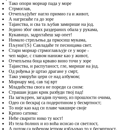
Тако опори морнар пада у море
Стрмоглав,
Отчепљујућег нагло примио га и живот,
А нагризаће га до зоре
Тајанства, и сва та љубав замирише на јод.
Једино због ових раздераних обала у рукама,
Кукавицо, задрхтаћеш зар опет!
Нимало стрпљења да пркосиш мукама,
Пљуни!
{S}
Савладаће те песницама свет.
Стари морнар стрмоглављује се у море -
чеп мајке, с главом наниже као у живот,
Отчепљена боца крваво вино точи у зоре
Тајанства, и распутаност, гле, мирише на јод.
Од рођења је цртао драгане у смрт,
Тако умирући цери се над албумом;
Морнару мој, сав тај врт
Младићства свога не пореди са сном:
Страшан један крик разбуди твој пад!
Па загњурен, загадив пучину, из прошлости очима,
Одео си бескрај са подеротином у бесмртност;
То није као кад си плаве чакшире своје
Крпио сатима:
Неће сварити нико ту кост!
Из тела болних и из воћа исисао си светлост,
А потом са рођеном јетром избљувао то у бесмртност,