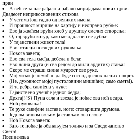
први
А већ се за нас рађало и рађало миријадама нових црви.
Двадесет неприкосновених стихова
У устима још гадно од великих имена,
И прошлост мирише на хартију и неопрано рубље:
Ево ја жваћем врући хлеб у друштву смелих створења;
О, тај врући котур, како ме одвлачи све дубље
У тајанствени живот тела!
Ево: отисци последњих руковања
Новога завета;
Ево сва тела смеђа, дебела и бела;
Ево њина друга (и сва редом до милијардитих) стања!
Скоро ме страши силна мудрост ове руке,
Мој мозак је немоћан да буде господар свих њених покрета
(Не, духовност мојој пустоловини мишићној само смета!).
И та ребра савијена у луке;
Тајанствено учешће једног бедра;
Дрхтај!
{S}
Пуна сала и звезда је ноћас ова ноћ ведра,
Ноћ руковања!
Те руке савијене заставе, ноге: стоваришта друмова.
Једном вишом вољом ја стављам ова слова:
Ноћ Новога завета:
Зато те ноћас ја обзнањујем толико и за Сведочанство
Света!
Преиначења