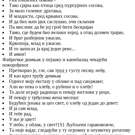
Тако сјајна као птица сред пурпурних сосова,
За мало големог дрхтања,
И младости, сред крвавих сосова.
И да бих њен јаук саслушао, очи склапам
Па мислим: да ће јој гроб бити бескрајан
Тамо, где будем био велики херој, а отац долмен трајан,
И брат разбојник ужасан,
Крвопија, млад и ужасан.
И то записах ја крај једне реке...
И амин!
Фабрички димњак у пејзажу и канибалац чекајући
новорођеног
Претворио је, гле, сав труд у густу песму, небу,
И као кроз трубу димњак
Однесе моју екстазу у облаке и над санджаке;
Али ко пева о хлебу, о рубини и о хлебу!
То доле играју радници и певају витлови у реци,
И певају у трбусима жена месеци:
Будућих јунака за цео свет, о хлебу од један до девет:
И ја сам млад,
И тебе рад,
У ње је цвет!
У небо, у облак, у свет!
{S}
Љубљени гаравокожче,
Та није вајде, гледајући у ту огромну и неумитну ротативу