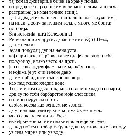
тај комад джигерице бачен за храну псима,
и предаје се најзад неким величанственим заносима
растрзања; ја имам толико генија
да би двадесет манекена постало од њега духовима,
па ипак ја хоћу да пушим тела, а много ме брига:
историја.
Šта историја! шта Каледонија!
Ретко да нисам други, да ми име није:
{S}
Неко,
да не певам:
Један пољубац дуг на њена уста
која притиска на рђаве карте где је сликано цвеће,
пољубићу је тако често на прси,
јер се сања о девојкама које задрхћу рано,
и којима је уз очи зелене дано
да им ноћ односи глас као шешире,
као пад тешке хладне воде.
Ти, чији сам сад женик, која говориш хладно о смрти,
док су по теби барбарства моја словенска
и њини перунски врти,
својом косом као венцем ме узвиси:
да у пољима јелисејским којима будем шетао
моја сенка увек мирна буде,
измеђ вечери које не плаве и зора које не руде;
да кад пођем на збор међу негдашњу словенску господу
уз села мирна или уз воду,