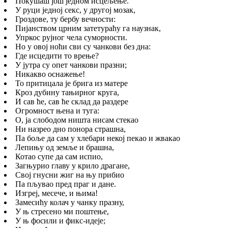
Покушаш још једном исцељење.
У руци једној секс, у другој мозак,
Гроздове, ту бербу вечности:
Пијанством црним затетураћу га наузнак,
Упркос рујног чела суморности.
Но у овој ноћи сви су чанкови без дна:
Где исцедити то врење?
У јутра су опет чанкови празни;
Никакво оснажење!
То притицала је брига из матере
Кроз дубину тањирног круга,
И сав ће, сав ће склад да раздере
Огромност њена и туга:
О, ја слободом ништа нисам стекао
Ни назрео дно понора страшна,
Па боље да сам у хлебари некој пекао и жвакао
Лепињу од земље и брашна,
Котао супе да сам испио,
Загњурио главу у крило драгане,
Свој гнусни жиг на њу прибио
Па пљувао пред праг и дане.
Изгреј, месече, и њима!
Замесићу колач у чанку празну,
У њ стресено ми поштење,
У њ фосили и фикс-идеје;