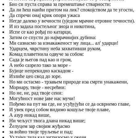
Био си пуста справа за премештање стварности:
Да ли ћеш наићи притом на лик? спокојством да те угости,
Да спречи онај крик опори ужаса
Негде далеко у вечности (уједом мрачне отровне течности).
И из задаха постељног зноја и никотина,
Испе се као рођај по катарци,
Затим се спусти до најмрачнијих дубина:
Ми сазнасмо за изнакаженост му лица... ал' ударци!
Ударцем, чврстину неба захвативши руком,
Комад плаветнила одвуче за собом:
Сада је његов пад као и гром,
А небо сазрело тако за море -
Бујице непрекидно каскадом -
Излиће цео свод до зоре.
Но ми остасмо - трзањем природе иза смрти унакажени,
Морнару, твоје - несрећни:
Но не, не, рад твоје сени:
Могућност нове јаве нас мучи!
Пођемо на пут ма где, не усуђујући се да осврнемо главе,
И увек пред собом видимо кошуље твоје плаве,
А азур никад више,
Ни чељуст твога длана никад више;
Žелуцем зар својим жуђасмо
за воћно твоје труљење и пад;
Уз тајну тела кад загризосмо у океан,