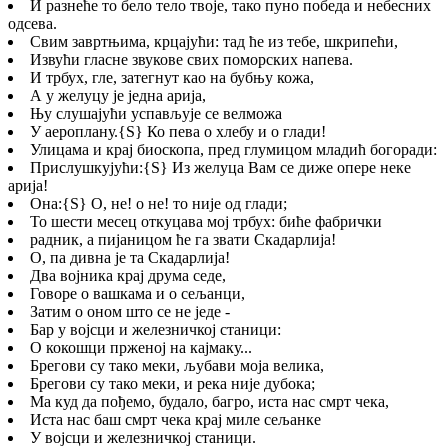
И разнеће то бело тело твоје, тако пуно победа и небесних
одсева.
Свим завртњима, крцајући: тад ће из тебе, шкрипећи,
Извући гласне звукове свих поморских напева.
И трбух, гле, затегнут као на бубњу кожа,
А у желуцу је једна арија,
Њу слушајући успављује се велможа
У аероплану.
{S}
Ко пева о хлебу и о глади!
Улицама и крај биоскопа, пред глумицом младић богоради:
Прислушкујући:
{S}
Из желуца Вам се диже опере неке
арија!
Она:
{S}
О, не! о не! то није од глади;
То шести месец откуцава мој трбух: биће фабрички
радник, а пијаницом ће га звати Скадарлија!
О, па дивна је та Скадарлија!
Два војника крај друма седе,
Говоре о вашкама и о сељанци,
Затим о оном што се не једе -
Бар у војсци и железничкој станици:
О кокошци прженој на кајмаку...
Брегови су тако меки, љубави моја велика,
Брегови су тако меки, и река није дубока;
Ма куд да пођемо, будало, багро, иста нас смрт чека,
Иста нас баш смрт чека крај миле сељанке
У војсци и железничкој станици.