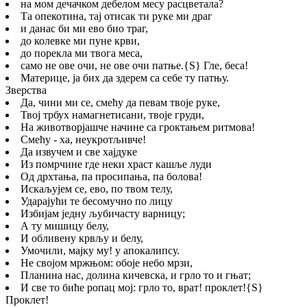
на мом дечачком дебелом месу расцветала?
Та опекотина, тај отисак ти руке ми драг
и данас би ми ево био траг,
до колевке ми пуне крви,
до порекла ми твога меса,
само не ове очи, не ове очи патње.
{S}
Гле, беса!
Материце, ја бих да здерем са себе ту патњу.
Зверства
Да, чини ми се, смећу да певам твоје руке,
Твој трбух намагнетисани, твоје груди,
На животворјашче начине са гроктањем ритмова!
Смећу - ха, неукротљивче!
Да извучем и све хајдуке
Из помрчине где неки храст кашље луди
Од дрхтања, па просипања, па болова!
Искаљујем се, ево, по твом телу,
Ударајући те бесомучно по лицу
Избијам једну љубичасту варницу;
А ту мишицу белу,
И обливену крвљу и белу,
Умочили, мајку му! у апокалипсу.
Не својом мржњом: обоје небо мрзи,
Планина нас, долина кичевска, и грло то и гњат;
И све то биће ропац мој: грло то, врат! проклет!
{S}
Проклет!