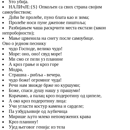
Šто убија.
НАЛИчЈЕ:
{S}
Опкољен са свих страна својим
самоубиством;
Доћи ће пролеће, пуно блата као и зима;
Пролеће носи пуне джепове пиштоља;
Разбијањем чаша раскрчити места екстази (закон
непробојности);
Мање црвенила на снегу после самоубице.
Ово о једном песнику
чудо Господе, велико чудо!
Море: оно, оно! свуд море!
Ми смо се пели уз планине
А кроз грање и кроз горе
Модра,
Страшна - рибља - вечера.
чудо боже! огромног чуда!
Речи нам звижде брже но куршуми;
Боже, спаси душу нашу у прашуми!
Корачамо, а палац кроз подеротину од ципеле,
А око кроз подеротину лица:
Учи угласти костур камена и сарделе;
Па узбудљивије од љубичица
Мирише љуто млеко непомужених крава
Кроз планину!
Ујед његовог генија: из тела