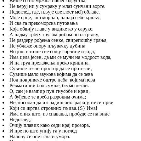
Више го но мржња нашег одсуства;
Не веруј ни у сумраку у млаз сунчани аорте.
Недоглед, где, пљује светлост међ облаке,
Моје срце, још морнар, напаја себе крвљу;
И сва та прекоморска путовања
Која обвију главе у видике ко у саруке,
А надму трбух трулом рибом по острвљу,
Не раздеру рођења сенке, свирепошћу грања,
Не ублаже опору пљувачку дубина
Но још натопе све сољу горчине и јода;
Има цела јесен, да ми се мучи на модрост вода,
И на труд прелажења преко кривина.
Сувише тесан простор да се протегли,
Сувише мало звукова којима да се зева
Под покриваче оштре неба, којима пева
Ревматични бол сумње, бесмо легли.
О, сан је вампир пун гнусобе и крви,
А буђење те вреба разроким очима;
Неспособан да изградиш биографију, ниси први
Који си жртва отровних гљива.
{S}
Има!
Има оних што, из спавања, пробуде се па виде
Недоглед,
Очију плавих како седи крај прозора,
И пре но што упију га у поглед
Налочу се опет сна и умора.