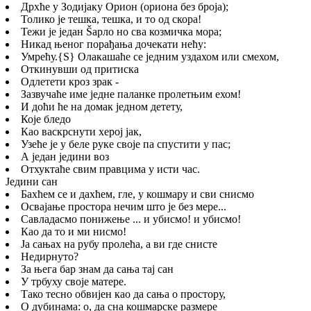
Дрхће у Зодијаку Орион (ориона без броја);
Толико је тешка, тешка, и то од скора!
Тежи је један Šарло но сва козмичка мора;
Никад њеног порађања дочекати нећу:
Умрећу.
{S}
Олакашаће се једним уздахом или смехом,
Откинувши од притиска
Одлетети кроз зрак -
Зазвучаће име једне паланке пролетњим ехом!
И доћи ће на домак једном детету,
Које бледо
Као васкрснути херој јак,
Узеће је у беле руке своје па спустити у пас;
А један једини воз
Отхуктаће свим правцима у исти час.
Једини сан
Бахћем се и дахћем, гле, у кошмару и сви снисмо
Освајање простора нечим што је без мере...
Савладасмо понижење ... и убисмо! и убисмо!
Као да то и ми нисмо!
Ја сањах на рубу пролећа, а ви где снисте
Недирнуто?
За њега бар знам да сања тај сан
У трбуху своје матере.
Тако тесно обвијен као да сања о простору,
О дубинама: о, да сна кошмарске размере