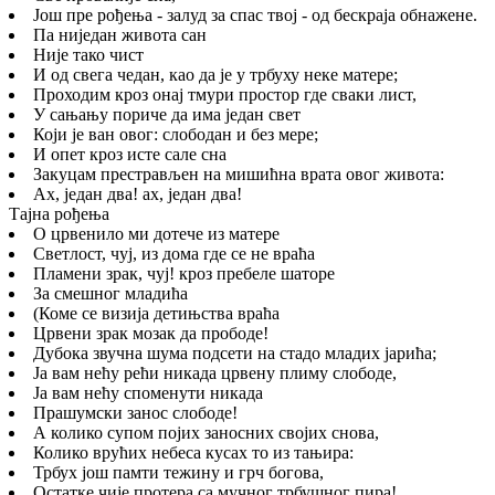
Још пре рођења - залуд за спас твој - од бескраја обнажене.
Па ниједан живота сан
Није тако чист
И од свега чедан, као да је у трбуху неке матере;
Проходим кроз онај тмури простор где сваки лист,
У сањању пориче да има један свет
Који је ван овог: слободан и без мере;
И опет кроз исте сале сна
Закуцам престрављен на мишићна врата овог живота:
Ах, један два! ах, један два!
Тајна рођења
О црвенило ми дотече из матере
Светлост, чуј, из дома где се не враћа
Пламени зрак, чуј! кроз пребеле шаторе
За смешног младића
(Коме се визија детињства враћа
Црвени зрак мозак да прободе!
Дубока звучна шума подсети на стадо младих јарића;
Ја вам нећу рећи никада црвену плиму слободе,
Ја вам нећу споменути никада
Прашумски занос слободе!
А колико супом појих заносних својих снова,
Колико врућих небеса кусах то из тањира:
Трбух још памти тежину и грч богова,
Остатке чије протера са мучног трбушног пира!