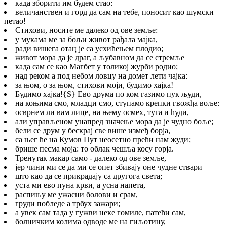
када зборити им будем стао:
величанствен и горд да сам на тебе, поносит као шумски
петао!
Стихови, носите ме далеко од ове земље:
у мукама ме за бољи живот рађала мајка,
ради вишега отац је са усхићењем плодио;
живот мора да је драг, а љубавном да се стремље
када сам се као Магбет у толикој журби родио;
над реком а под небом ловцу на домет лети чајка:
за њом, о за њом, стихови моји, будимо хајка!
Будимо хајка!
{S}
Ево друма по ком газимо пук људи,
на коњима смо, младци смо, ступамо крепки гвожђа воље:
осврнем ли вам лице, на њему осмех, туга и ћуди,
али управљеном унапред значење мора да је чудно боље;
бели се друм у бескрај све више измеђ борја,
са њег ће на Кумов Пут неосетно прећи нам жуди;
брише песма моја: то облак чешља косу горја.
Тренутак макар само - далеко од ове земље,
јер чини ми се да ми се опет збивају оне чудне ствари
што као да се прикрадају са другога света;
уста ми ево пуна крви, а усна напета,
распињу ме ужасни болови и срам,
груди побледе а трбух зажари;
а увек сам тада у гужви неке гомиле, патећи сам,
болничким колима одводе ме на гиљотину,