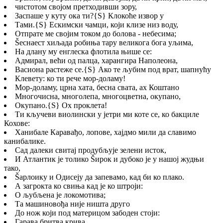
чистотом својом претходивши зору,
Заспаше у куту ока ти?
{S}
Клокоће извор у
Тами.
{S}
Ескимски чамци, који клизе низ воду,
Отпрате ме својим током до болова - небесима;
Šеснаест хиљада робиња тару великога бога уљима,
На длану му енглеска флотила њише се:
Адмирал, већи од палца, харангира Наполеона,
Васиона растеже се.
{S}
Ако те љубим под врат, шапнућу
Клевету: ко ти рече мор-доламу!
Мор-доламу, црна хата, бесна свата, ах Коштано
Многочисна, многолепа, многоцветна, окупано,
Окупано.
{S}
Ох проклета!
Ти кључеви виолински у јетри ми коте се, ко бакциле
Кохове:
Ханибале Каравађо, лопове, хајдмо мили да славимо
канибалике.
Сад далеки свитај продубљује зелени исток,
И Атлантик је толико Šирок и дубоко је у нашој жудњи
тако,
Šарлоику и Одисеју да запевамо, кад би ко плако.
А загрокта ко свиња кад је ко штроји:
О љубљена је локомотива;
Та машиновођа није ништа друго
До нож који под материцом забоден стоји:
Гарава бритва крива.