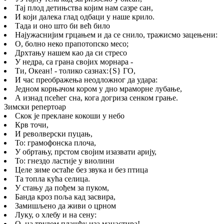
Тај плод детињства којим нам сазре сан,
И који далека глад одбаци у наше крило.
Тада и оно што би већ било
Најужаснијим грцањем и да се снило, тражисмо зацењени:
О, болно неко прапотопско месо;
Дрхтању нашем као да си стресо
У недра, са грана својих морнара -
Ти, Океан! - толико сазнах:
{S}
ГО,
И час преображења неодложног да удара:
Једном корњачом кором у дно мраморне лубање,
А изнад псећег сна, кога догриза сенком грање.
Зимски репертоар
Скок је преклане кокоши у небо
Крв точи,
И револверски пуцањ,
То: грамофонска плоча,
У обртању, прстом својим изазвати арију,
То: гнездо ластије у виолини
Целе зиме остаће без звука и без птица
Та топла кућа селица.
У стању да пођем за пуком,
Банда кроз поља кад засвира,
Замишљено да живи о црном
Луку, о хлебу и на сену:
О, на трулом плашћу иза манастира!