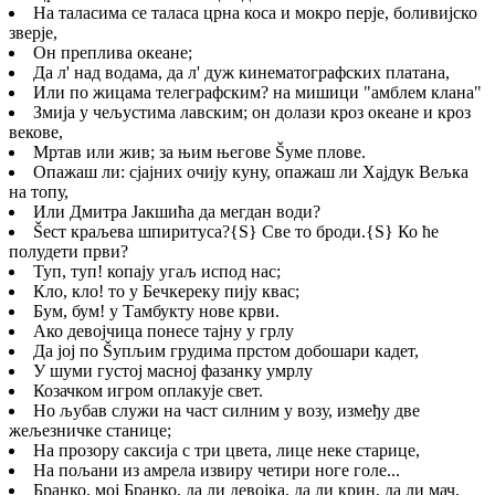
На таласима се таласа црна коса и мокро перје, боливијско
зверје,
Он преплива океане;
Да л' над водама, да л' дуж кинематографских платана,
Или по жицама телеграфским? на мишици "амблем клана"
Змија у чељустима лавским; он долази кроз океане и кроз
векове,
Мртав или жив; за њим његове Šуме плове.
Опажаш ли: сјајних очију куну, опажаш ли Хајдук Вељка
на топу,
Или Дмитра Јакшића да мегдан води?
Šест краљева шпиритуса?
{S}
Све то броди.
{S}
Ко ће
полудети први?
Туп, туп! копају угаљ испод нас;
Кло, кло! то у Бечкереку пију квас;
Бум, бум! у Тамбукту нове крви.
Ако девојчица понесе тајну у грлу
Да јој по Šупљим грудима прстом добошари кадет,
У шуми густој масној фазанку умрлу
Козачком игром оплакује свет.
Но љубав служи на част силним у возу, између две
жељезничке станице;
На прозору саксија с три цвета, лице неке старице,
На пољани из амрела извиру четири ноге голе...
Бранко, мој Бранко, да ли девојка, да ли крин, да ли мач,