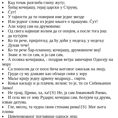
Кад точак разглиба глину жуту;
Šибај кочијашу, терај царски у Струму,
Ćут!
У тајности да ти поверим име једне звезде
Или једног слова из једне књиге о прашуми. Ćут!
Али херој сам на друмовима:
Од свега највише волим да се опијем, а после тога још
да путујем:
Ко ти рече, пријатељу, да ћу доћи у недељу, у недељу
Дунав тече!
Ко ти рече Šар-планину, кочијашу, друмовниче мој!
Знам: и ти си сам, и ја сам сам,
А псовка кочијашка, - поздрав ветра завичајни Одисеју на
мору
Са поносом да се носи бича његовог ожиљак на лицу,
Груди су му длакаве као облаци сиви у зору
Маље крију једну црвену модрицу... смрти.
Коњи каскају и ја плачем, велим: то је, ти си Сибињанин
Јанко!
Не трзај, Црнко, ха, ха!
{S}
Не, ја сам Јовановић Ранко,
И села ми се зову Рудари; кочијаш сам, болујем од друма,
изван датума.
Гле, месец, та чудна свим стенама рима!
{S}
Због њега
плима
Црвенокожног поглавице односи леш: