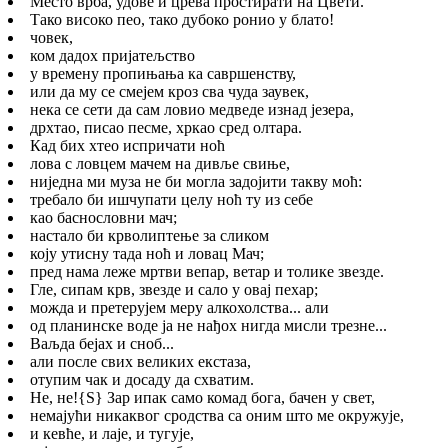
Место врба, удове и црева простирати на Цвети.
Тако високо пео, тако дубоко ронио у блато!
човек,
ком дадох пријатељство
у времену пропињања ка савршенству,
или да му се смејем кроз сва чуда заувек,
нека се сети да сам ловио медведе изнад језера,
дрхтао, писао песме, хркао сред олтара.
Кад бих хтео испричати ноћ
лова с ловцем мачем на дивље свиње,
ниједна ми муза не би могла задојити такву моћ:
требало би ишчупати целу ноћ ту из себе
као баснословни мач;
настало би крволиптење за сликом
коју утисну тада ноћ и ловац Мач;
пред нама леже мртви вепар, ветар и толике звезде.
Гле, сипам крв, звезде и сало у овај пехар;
можда и претерујем меру алкохолства... али
од планинске воде ја не нађох нигда мисли трезне...
Ваљда бејах и сноб...
али после свих великих екстаза,
отупим чак и досаду да схватим.
Не, не!
{S}
Зар ипак само комад бога, бачен у свет,
немајући никаквог сродства са оним што ме окружује,
и кевће, и лаје, и тугује,