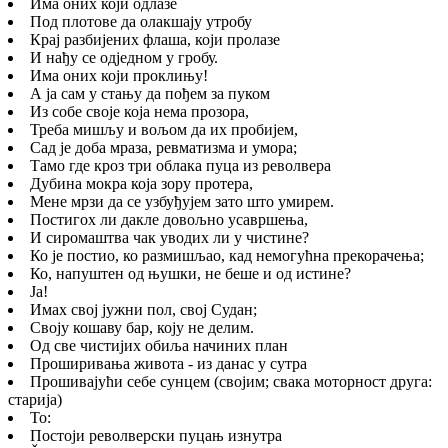
Има оних који одлазе
Под плотове да олакшају утробу
Крај разбијених флаша, који пролазе
И нађу се одједном у гробу.
Има оних који проклињу!
А ја сам у стању да пођем за пуком
Из собе своје која нема прозора,
Треба мишљу и вољом да их пробијем,
Сад је доба мраза, ревматизма и умора;
Тамо где кроз три облака пуца из револвера
Дубина мокра која зору протера,
Мене мрзи да се узбуђујем зато што умирем.
Постигох ли дакле довољно усавршења,
И сиромаштва чак уводих ли у чистине?
Ко је постио, ко размишљао, кад немогућна прекорачења;
Ко, напуштен од њушки, не беше и од истине?
Ја!
Имах свој јужни пол, свој Судан;
Своју кошаву бар, коју не делим.
Од све чистијих обиља начиних план
Проширивања живота - из данас у сутра
Прошивајући себе сунцем (својим; свака моторност друга:
старија)
То:
Постоји револверски пуцањ изнутра