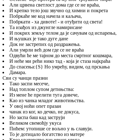
Али црвена светлост дома где се не враћа,
И крепко тело још звучно од химни и покрета
Побркаће ме код начела и каљача,
Побркати - ха дивоте! - и отуђити од света!
Та изађох из джунгле намирисане
И покрих земљу телом да је сачувам од испарења,
И њушках је тако дуге дане
Док не застрепих од раздражења.
Али умрли већ дом где се не враћа
Одвући ће ме тајном до места смртног кошмара,
И неће ми рећи нико тад - која је стаза најкраћа
До спасења:
{S}
Но умрећу, видим, од прскања
Дамара.
Сви су чанци празни
Тако заспи месече,
Над топлом супом детињства:
Из мене ће прелити туга довече,
Као из чанка младог животињства.
У овој ноћи опет празан
чанак из ког, ко дечко, не докуса,
Но заспа баш кад заструји
Великом свемоћју укуса
Пићем: утопише се вољно у њ славуји.
То је дотицало богатство из матере
Кроз кратерство тањирног круга,