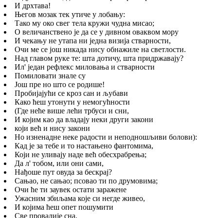
И дрхтава!
Његов мозак тек утиче у лобању:
Тако му око свег тела кружи чудна мисао;
О величанствено је да се у дивном оваквом мору
И чекању не утапа ни једна визија стварности,
Очи ме се још никада нису обнажиле на светлости.
Над главом руке те: шта дотичу, шта придржавају?
Ил' један рефлекс миловања и стварности
Помиловати знале су
Још пре но што се родише!
Пробијајући се кроз сан и љубави
Како ћеш утонути у немогућности
(Где неће више лећи трбуси и сни,
И којим као да владају неки други закони
који већ и нису закони
Но изненадне неке радости и неподношљиви болови):
Кад је за тебе и то настањено фантомима,
Који не уливају наде већ обесхрабрења;
Да л' тобом, или они сами,
Нађоше пут овуда за бескрај?
Сањао, не сањао; псовао ти по друмовима;
Очи ће ти заувек остати заражене
Ужасним збиљама које си негде живео,
И којима ћеш опет пошумити
Све провалије сна,