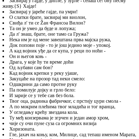
Засвирај у гајде, у дипле, у зурле - сећаш се! ону песму
живу.
{S}
Хајде!
Засвирај у јареће гајде, па умри!
О слатки брате, засвирај ми виолон,
Свиђа л' ти се Žан Франсоа Вилон?
Та он је умео да буде и лопужа;
Да л' знаш, брате, оне тамо са Гружа?
Нека им је од мене завештана прва мајска ружа,
Док попови поје - то је још једино моје - упокој.
А кад војник уђе да се купа, у реци по ноћи -
Он и његов коњ -
Драга, у које ћу ти време доћи
Од љубави сам бон?
Кад војник крепки у реку ујаше,
Закуцаће на прозор тад неки смело:
Одшкрини да само протне руку
Па помилује дојку и грло бело:
И зарије се у тебе сав без бола.
Твог оца, радника фабричког, с прстију цури смола -
А по мокрим плећима твог младића и тог вранца,
У огледању крећу звездана кола.
Ту међ конзервама је згрчен и један амор хром,
чије су очи пуне суза са огромних визија
Хоризоната.
Гле, јахач на коњу, ком, Милице, сад тепаш именом Марата,