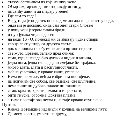
стазом блатњавом из које изничу жене.
О! мрзим, мрзим да ми откривају истину,
да свићу дани и да гледају у мене!
Где сам то сада?
Верујте да је онда тек оно: кад ме досада савршенству води,
онда ми је досадно, онда сам опет стари Словен
у чуну који језером сивим броди,
и пун јунака чија пада сен
на води.
{S}
О, понекад ми се збивају чудне ствари,
као да се спуштају са другога света:
док ме понова не обузме велики вртлог страсти,
све жуто, црвено, зелено пред очима;
тамо, где је некада био дугачки видик планина,
једна нога, једна глава, једно смејање без трајања,
много злата, злата и распутаност части,
моћна узлетања, у крваве каше, утапања.
Нема више жеље, већ да избришем постојење,
да испуним све собом, све размаке, све шупљине,
нема више ни дубоко плавог ни планине,
само: кркати, хркати, чмавати и гроктати,
бити гнусна, огромна, дрхтава плазма:
а тиме престаје ова песма и настаје крваво отупљење.
Путник
Кнеже Потемкине изданули у колима на великоме путу,
Да могу, као ти, умрети на друму,