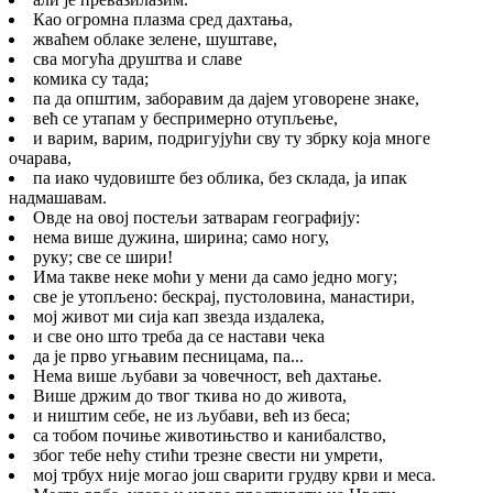
Као огромна плазма сред дахтања,
жваћем облаке зелене, шуштаве,
сва могућа друштва и славе
комика су тада;
па да општим, заборавим да дајем уговорене знаке,
већ се утапам у беспримерно отупљење,
и варим, варим, подригујући сву ту збрку која многе
очарава,
па иако чудовиште без облика, без склада, ја ипак
надмашавам.
Овде на овој постељи затварам географију:
нема више дужина, ширина; само ногу,
руку; све се шири!
Има такве неке моћи у мени да само једно могу;
све је утопљено: бескрај, пустоловина, манастири,
мој живот ми сија кап звезда издалека,
и све оно што треба да се настави чека
да је прво угњавим песницама, па...
Нема више љубави за човечност, већ дахтање.
Више држим до твог ткива но до живота,
и ништим себе, не из љубави, већ из беса;
са тобом почиње животињство и канибалство,
због тебе нећу стићи трезне свести ни умрети,
мој трбух није могао још сварити грудву крви и меса.