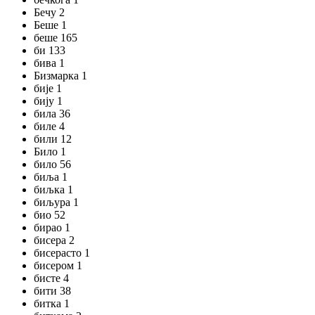
Бечу 2
Беше 1
беше 165
би 133
бива 1
Бизмарка 1
бије 1
бију 1
била 36
биле 4
били 12
Било 1
било 56
биља 1
биљка 1
биљура 1
био 52
бирао 1
бисера 2
бисерасто 1
бисером 1
бисте 4
бити 38
битка 1