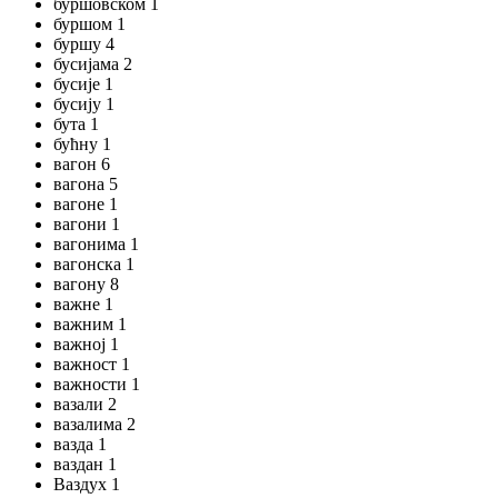
буршовском 1
буршом 1
буршу 4
бусијама 2
бусије 1
бусију 1
бута 1
бућну 1
вагон 6
вагона 5
вагоне 1
вагони 1
вагонима 1
вагонска 1
вагону 8
важне 1
важним 1
важној 1
важност 1
важности 1
вазали 2
вазалима 2
вазда 1
ваздан 1
Ваздух 1