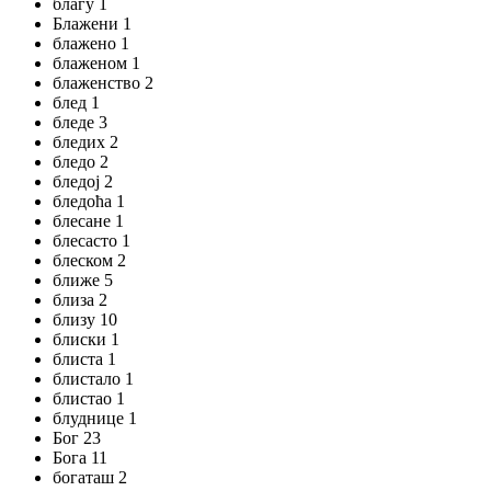
благу 1
Блажени 1
блажено 1
блаженом 1
блаженство 2
блед 1
бледе 3
бледих 2
бледо 2
бледој 2
бледоћа 1
блесане 1
блесасто 1
блеском 2
ближе 5
близа 2
близу 10
блиски 1
блиста 1
блистало 1
блистао 1
блуднице 1
Бог 23
Бога 11
богаташ 2