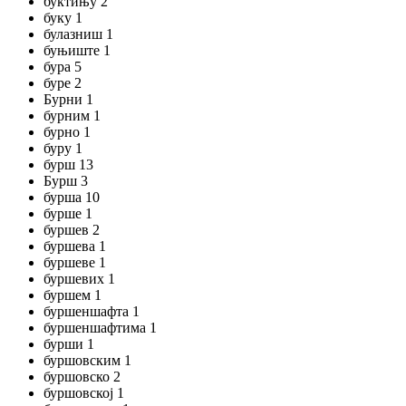
буктињу 2
буку 1
булазниш 1
буњиште 1
бура 5
буре 2
Бурни 1
бурним 1
бурно 1
буру 1
бурш 13
Бурш 3
бурша 10
бурше 1
буршев 2
буршева 1
буршеве 1
буршевих 1
буршем 1
буршеншафта 1
буршеншафтима 1
бурши 1
буршовским 1
буршовско 2
буршовској 1