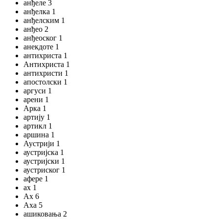
анђеле 3
анђелка 1
анђелским 1
анђео 2
анђеоског 1
анекдоте 1
антихриста 1
Антихриста 1
антихристи 1
апостолски 1
аргуси 1
арени 1
Арка 1
артију 1
артикл 1
аршина 1
Аустрији 1
аустријска 1
аустријски 1
аустриског 1
афере 1
ах 1
Ах 6
Аха 5
ашиковања 2