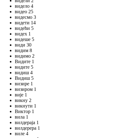
видели 2
видело 4
видео 25
видесмо 3
видети 14
видећи 5
видех 1
видеше 5
види 30
видим 8
видимо 2
Видите 1
видите 5
видиш 4
Видиш 5
визире 1
визиром 1
вије 1
викну 2
викнути 1
Виктор 1
вила 1
вилдераја 1
вилдерера 1
виле 4