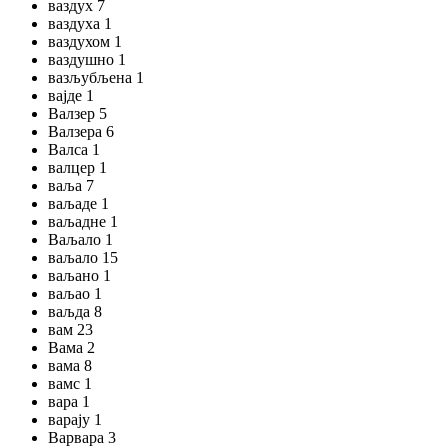
ваздух 7
ваздуха 1
ваздухом 1
ваздушно 1
вазљубљена 1
вајде 1
Валзер 5
Валзера 6
Валса 1
валцер 1
ваља 7
ваљаде 1
ваљадне 1
Ваљало 1
ваљало 15
ваљано 1
ваљао 1
ваљда 8
вам 23
Вама 2
вама 8
вамс 1
вара 1
варају 1
Варвара 3