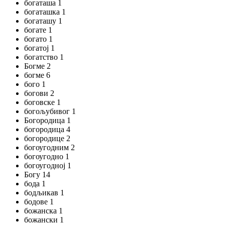
богаташа 1
богаташка 1
богаташу 1
богате 1
богато 1
богатој 1
богатство 1
Богме 2
богме 6
бого 1
богови 2
боговске 1
богољубивог 1
Богородица 1
богородица 4
богородице 2
богоугодним 2
богоугодно 1
богоугодној 1
Богу 14
бода 1
бодљикав 1
бодове 1
божанска 1
божански 1