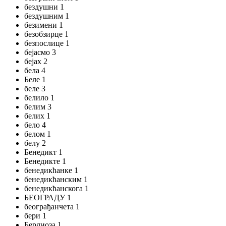
бездушни 1
бездушним 1
безимени 1
безобзирце 1
безпослице 1
бејасмо 3
бејах 2
бела 4
Беле 1
беле 3
белило 1
белим 3
белих 1
бело 4
белом 1
белу 2
Бенедикт 1
Бенедикте 1
бенедикћанке 1
бенедикћанским 1
бенедикћанскога 1
БЕОГРАДУ 1
београђанчета 1
бери 1
Берлиоза 1