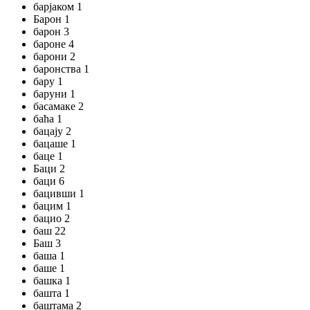
барјаком 1
Барон 1
барон 3
бароне 4
барони 2
баронства 1
бару 1
баруни 1
басамаке 2
баћа 1
бацају 2
бацаше 1
баце 1
Баци 2
баци 6
бацивши 1
бацим 1
бацио 2
баш 22
Баш 3
баша 1
баше 1
башка 1
башта 1
баштама 2