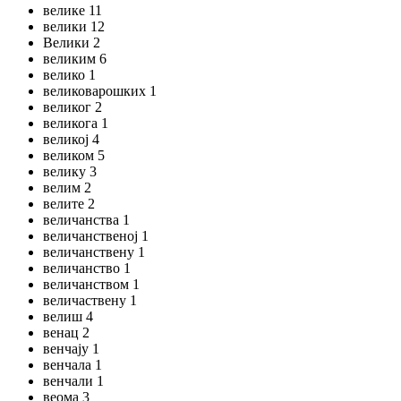
велике 11
велики 12
Велики 2
великим 6
велико 1
великоварошких 1
великог 2
великога 1
великој 4
великом 5
велику 3
велим 2
велите 2
величанства 1
величанственој 1
величанствену 1
величанство 1
величанством 1
величаствену 1
велиш 4
венац 2
венчају 1
венчала 1
венчали 1
веома 3