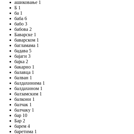
ашиковање 1
Б 1
ба 1
баба 6
бабо 3
бабова 2
Баварске 1
баварском 1
багламама 1
бадава 5
бајаги 3
бајка 2
бакарно 1
балавца 1
балван 1
балдахинима 1
балдахином 1
балзамским 1
балкони 1
балчак 1
балчаку 1
бар 10
Бар 2
барем 4
баретима 1