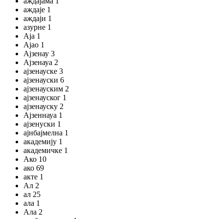
аждајама 1
аждаје 1
аждаји 1
азурне 1
Аја 1
Ајао 1
Ајзенау 3
Ајзенауа 2
ајзенауске 3
ајзенауски 6
ајзенауским 2
ајзенауског 1
ајзенауску 2
Ајзеннауа 1
ајзенуски 1
ајнбајмелна 1
академију 1
академичке 1
Ако 10
ако 69
акте 1
Ал 2
ал 25
ала 1
Ала 2