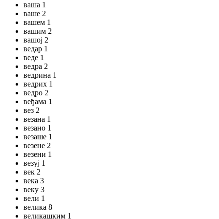
ваша 1
ваше 2
вашем 1
вашим 2
вашој 2
ведар 1
веде 1
ведра 2
ведрина 1
ведрих 1
ведро 2
веђама 1
вез 2
везана 1
везано 1
везаше 1
везене 2
везени 1
везуј 1
век 2
века 3
веку 3
вели 1
велика 8
великашким 1