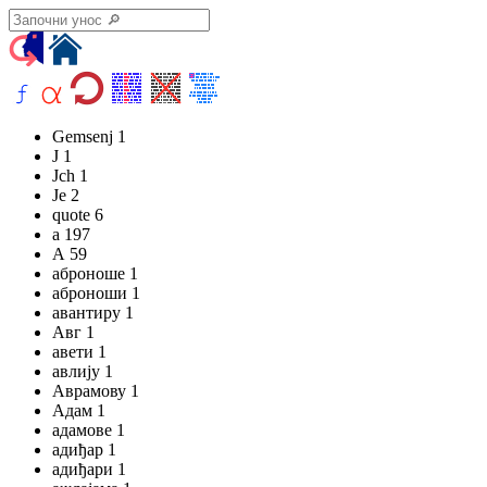
Gemsenj 1
J 1
Jch 1
Je 2
quote 6
а 197
А 59
аброноше 1
аброноши 1
авантиру 1
Авг 1
авети 1
авлију 1
Аврамову 1
Адам 1
адамове 1
адиђар 1
адиђари 1