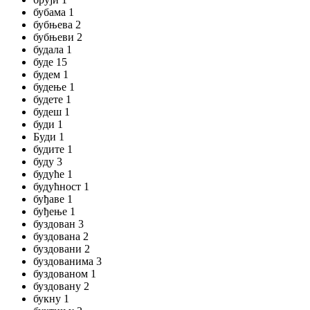
бубама 1
бубњева 2
бубњеви 2
будала 1
буде 15
будем 1
будење 1
будете 1
будеш 1
буди 1
Буди 1
будите 1
буду 3
будуће 1
будућност 1
буђаве 1
буђење 1
буздован 3
буздована 2
буздовани 2
буздованима 3
буздованом 1
буздовану 2
букну 1