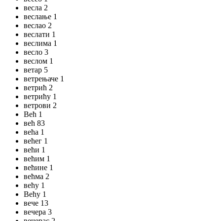
весла 2
веслање 1
веслао 2
веслати 1
веслима 1
весло 3
веслом 1
ветар 5
ветрењаче 1
ветрић 2
ветрићу 1
ветрови 2
Већ 1
већ 83
већа 1
већег 1
већи 1
већим 1
већине 1
већма 2
већу 1
Већу 1
вече 13
вечера 3
вечерас 2