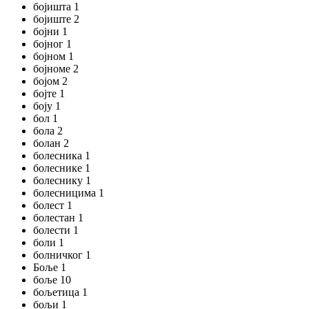
бојишта 1
бојиште 2
бојни 1
бојног 1
бојном 1
бојноме 2
бојом 2
бојте 1
боју 1
бол 1
бола 2
болан 2
болесника 1
болеснике 1
болеснику 1
болесницима 1
болест 1
болестан 1
болести 1
боли 1
болничког 1
Боље 1
боље 10
бољетица 1
бољи 1