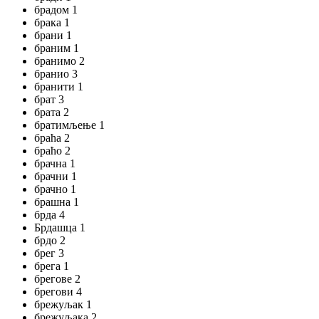
брадом 1
брака 1
брани 1
браним 1
бранимо 2
бранио 3
бранити 1
брат 3
брата 2
братимљење 1
браћа 2
браћо 2
брачна 1
брачни 1
брачно 1
брашна 1
брда 4
Брдашца 1
брдо 2
брег 3
брега 1
брегове 2
брегови 4
брежуљак 1
брежуљака 2