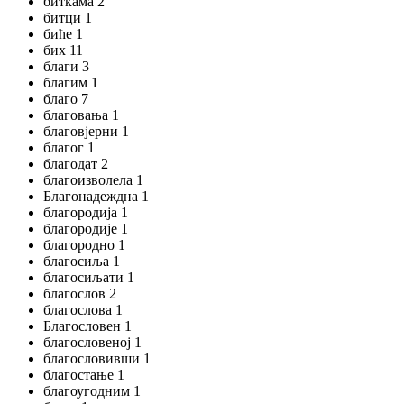
биткама 2
битци 1
биће 1
бих 11
благи 3
благим 1
благо 7
благовања 1
благовјерни 1
благог 1
благодат 2
благоизволела 1
Благонадеждна 1
благородија 1
благородије 1
благородно 1
благосиља 1
благосиљати 1
благослов 2
благослова 1
Благословен 1
благословеној 1
благословивши 1
благостање 1
благоугодним 1