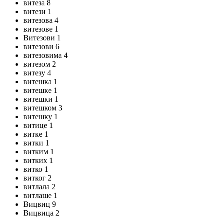
витеза 8
витези 1
витезова 4
витезове 1
Витезови 1
витезови 6
витезовима 4
витезом 2
витезу 4
витешка 1
витешке 1
витешки 1
витешком 3
витешку 1
витице 1
витке 1
витки 1
витким 1
витких 1
витко 1
витког 2
витлала 2
витлаше 1
Вицвиц 9
Вицвица 2