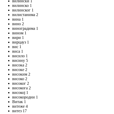
вилински 1
вилинско 1
вилинског 1
вилистанима 2
вина 1
вино 2
виноградима 1
вином 1
вири 1
вирцауз 1
вис 1
виса 1
висило 1
висину 5
висока 2
високе 2
високим 2
високо 2
високог 2
високога 2
високој 1
високородни 1
Витак 1
витеже 4
витез 17