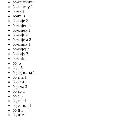
божанских 1
божанску 1
боже 1
Боже 3
божије 2
божијега 2
божијем 1
божији 4
божијим 2
божијих 1
божијој 2
божију 3
божић 1
бој 5
боја 5
бојадисана 1
бојала 1
бојали 1
бојама 3
бојао 1
боје 5
бојева 1
бојевима 1
боји 1
бојите 1