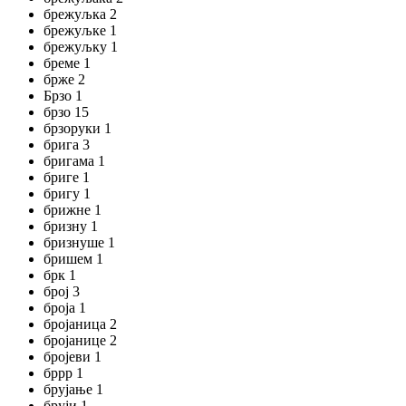
брежуљка 2
брежуљке 1
брежуљку 1
бреме 1
брже 2
Брзо 1
брзо 15
брзоруки 1
брига 3
бригама 1
бриге 1
бригу 1
брижне 1
бризну 1
бризнуше 1
бришем 1
брк 1
број 3
броја 1
бројаница 2
бројанице 2
бројеви 1
бррр 1
брујање 1
бруји 1