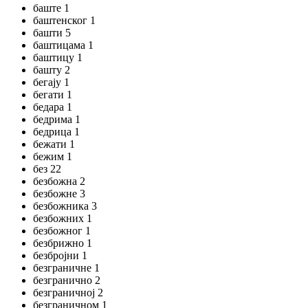
баште 1
баштенског 1
башти 5
баштицама 1
баштицу 1
башту 2
бегају 1
бегати 1
бедара 1
бедрима 1
бедрица 1
бежати 1
бежим 1
без 22
безбожна 2
безбожне 3
безбожника 3
безбожних 1
безбожног 1
безбрижно 1
безбројни 1
безграничне 1
безгранично 2
безграничној 2
безграничном 1