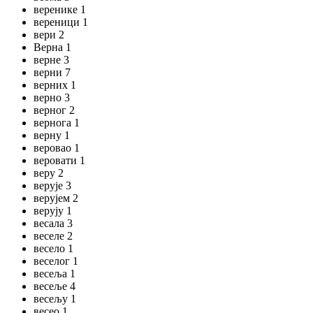
веренике 1
вереници 1
вери 2
Верна 1
верне 3
верни 7
верних 1
верно 3
верног 2
вернога 1
верну 1
веровао 1
веровати 1
веру 2
верује 3
верујем 2
верују 1
весала 3
веселе 2
весело 1
веселог 1
весеља 1
весеље 4
весељу 1
весео 1