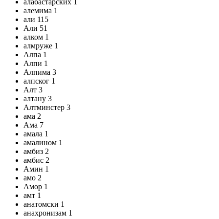
алабастарских 1
алемима 1
али 115
Али 51
алком 1
алмруже 1
Алпа 1
Алпи 1
Алпима 3
алпског 1
Алт 3
алтану 3
Алтминстер 3
ама 2
Ама 7
амала 1
амалином 1
амбиз 2
амбис 2
Амин 1
амо 2
Амор 1
амт 1
анатомски 1
анахронизам 1