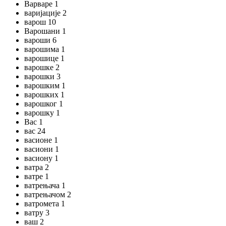
Варваре 1
варијације 2
варош 10
Варошани 1
вароши 6
варошима 1
варошице 1
варошке 2
варошки 3
варошким 1
варошких 1
варошког 1
варошку 1
Вас 1
вас 24
васионе 1
васиони 1
васиону 1
ватра 2
ватре 1
ватрењача 1
ватрењачом 2
ватромета 1
ватру 3
ваш 2