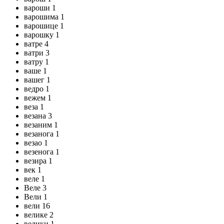
вароши 1
варошима 1
варошице 1
варошку 1
ватре 4
ватри 3
ватру 1
ваше 1
вашег 1
ведро 1
вежем 1
веза 1
везана 3
везаним 1
везанога 1
везао 1
везенога 1
везира 1
век 1
веле 1
Веле 3
Вели 1
вели 16
велике 2
велики 1