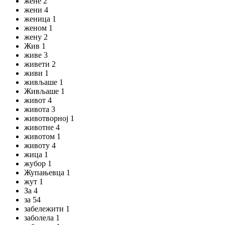
жене 2
жени 4
женица 1
женом 1
жену 2
Жив 1
живе 3
живети 2
живи 1
живљаше 1
Живљаше 1
живот 4
живота 3
животворној 1
животне 4
животом 1
животу 4
жица 1
жубор 1
Жупањевца 1
жут 1
За 4
за 54
забележити 1
заболела 1