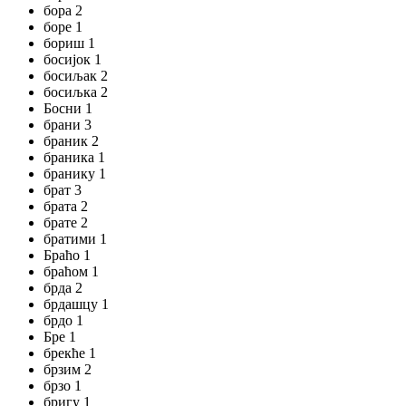
бора 2
боре 1
бориш 1
босијок 1
босиљак 2
босиљка 2
Босни 1
брани 3
браник 2
браника 1
бранику 1
брат 3
брата 2
брате 2
братими 1
Браћо 1
браћом 1
брда 2
брдашцу 1
брдо 1
Бре 1
брекће 1
брзим 2
брзо 1
бригу 1