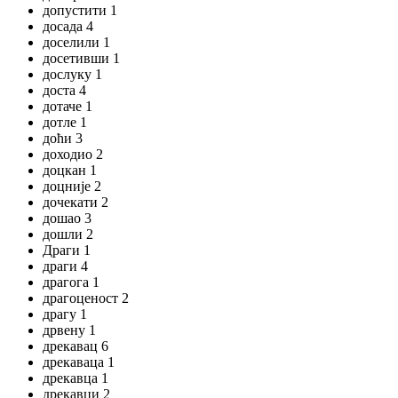
допустити 1
досада 4
доселили 1
досетивши 1
дослуку 1
доста 4
дотаче 1
дотле 1
доћи 3
доходио 2
доцкан 1
доцније 2
дочекати 2
дошао 3
дошли 2
Драги 1
драги 4
драгога 1
драгоценост 2
драгу 1
дрвену 1
дрекавац 6
дрекаваца 1
дрекавца 1
дрекавци 2