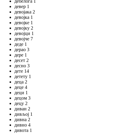
дебелога 1
девер 1
девојака 2
девојка 1
девојке 1
девојку 2
девојци 1
девојче 7
деде 1
дерао 3
дере 1
десет 2
десно 3
дете 14
детету 1
деца 2
деце 4
деци 1
децом 3
децу 2
диван 2
дивљој 1
дивна 2
дивно 4
дивота 1