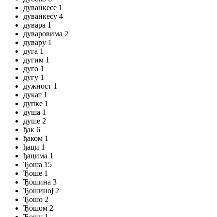
дуванкесе 1
дуванкесу 4
дувара 1
дуваровима 2
дувару 1
дуга 1
дугим 1
дуго 1
дугу 1
дужност 1
дукат 1
дупке 1
душа 1
душе 2
ђак 6
ђаком 1
ђаци 1
ђацима 1
Ђоша 15
Ђоше 1
Ђошина 3
Ђошиној 2
Ђошо 2
Ђошом 2
Ђошу 1