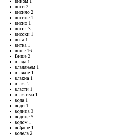
вином 1
виси 2
висило 2
висине 1
висио 1
висок 3
високи 1
вита 1
витка 1
више 16
Више 2
влада 1
владањем 1
влажне 1
влакна 1
власт 2
власти 1
властима 1
вода 1
води 1
водица 3
водице 5
водом 1
вођаше 1
волела 2