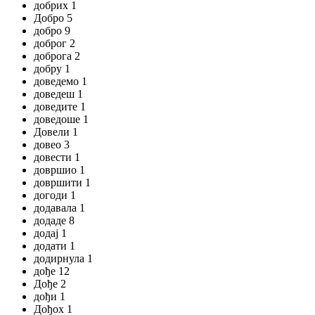
добрих 1
Добро 5
добро 9
доброг 2
доброга 2
добру 1
доведемо 1
доведеш 1
доведите 1
доведоше 1
Довели 1
довео 3
довести 1
довршио 1
довршити 1
догоди 1
додавала 1
додаде 8
додај 1
додати 1
додирнула 1
дође 12
Дође 2
дођи 1
Дођох 1