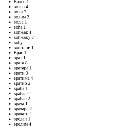
Волео 1
волео 4
воли 2
волим 2
воља 1
воћа 1
воћњак 1
воћњаку 2
воћу 1
воштане 1
Враг 1
врат 1
врата 8
вратара 1
врати 3
вратима 4
вратио 2
враћа 1
враћала 1
враћао 2
врача 1
врачаре 2
врачати 1
вредан 1
врелим 4