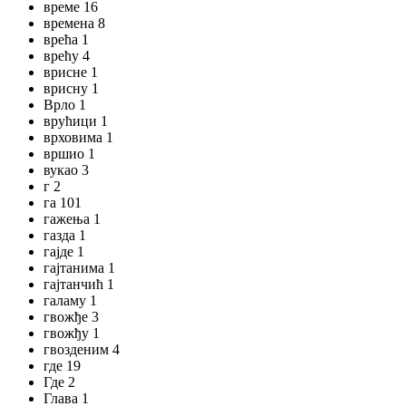
време 16
времена 8
врећа 1
врећу 4
врисне 1
врисну 1
Врло 1
врућици 1
врховима 1
вршио 1
вукао 3
г 2
га 101
гажења 1
газда 1
гајде 1
гајтанима 1
гајтанчић 1
галаму 1
гвожђе 3
гвожђу 1
гвозденим 4
где 19
Где 2
Глава 1