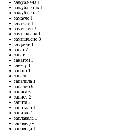
заљубљена 1
заљубљених 1
заљубљено 1
замауче 1
замисли 1
замислио 3
замишљена 1
замишљено 3
замркне 1
занат 2
заната 1
занатом 1
занесу 1
заноса 1
запали 1
запалила 1
запалио 6
записа 6
запису 2
запита 2
запитали 1
запитао 1
заплакала 1
заповедам 1
заповеди 1