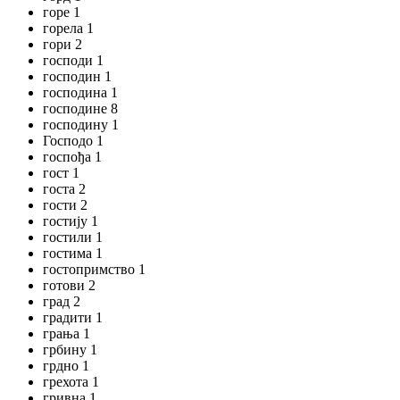
горе 1
горела 1
гори 2
господи 1
господин 1
господина 1
господине 8
господину 1
Господо 1
госпођа 1
гост 1
госта 2
гости 2
гостију 1
гостили 1
гостима 1
гостопримство 1
готови 2
град 2
градити 1
грања 1
грбину 1
грдно 1
грехота 1
гривна 1