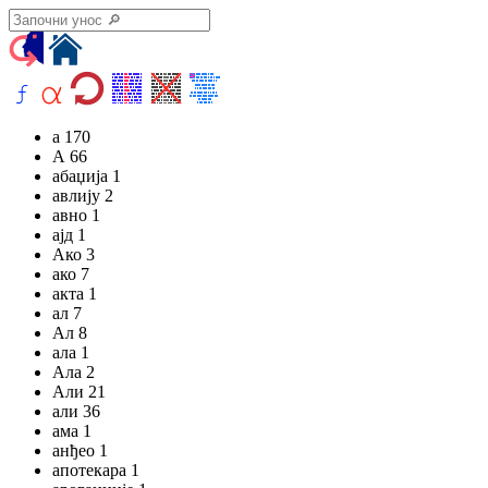
а 170
А 66
абаџија 1
авлију 2
авно 1
ајд 1
Ако 3
ако 7
акта 1
ал 7
Ал 8
ала 1
Ала 2
Али 21
али 36
ама 1
анђео 1
апотекара 1