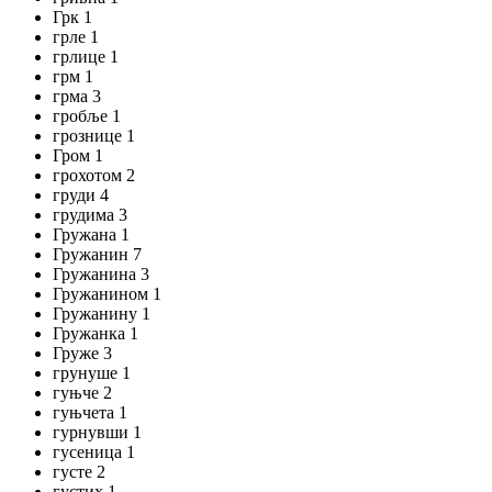
Грк 1
грле 1
грлице 1
грм 1
грма 3
гробље 1
грознице 1
Гром 1
грохотом 2
груди 4
грудима 3
Гружана 1
Гружанин 7
Гружанина 3
Гружанином 1
Гружанину 1
Гружанка 1
Груже 3
грунуше 1
гуњче 2
гуњчета 1
гурнувши 1
гусеница 1
густе 2
густих 1