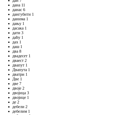
дан 7
дана 11
данас 6
дангубити 1
данима 1
дању 1
дасака 1
дати 3
даћу 1
дах 1
даш 1
два 8
двадесет 1
дваест 2
двапут 1
Двапута 1
дватри 1
Две 1
две 7
двоје 2
двојица 3
двојице 1
де 2
дебели 2
дебелим 1