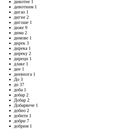
дивотне 1
дивотним 1
дигао 1
дигне 2
дигоше 1
диже 9
дима 2
димове 1
дирек 3
дирека 1
диреку 2
диреци 1
длаке 1
дне 1
дневнога 1
До 3
до 37
доба 1
добар 2
Добар 2
Добарвече 1
добио 2
добити 1
добри 7
добрим 1