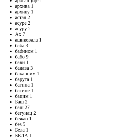
ароганције 1
архива 1
архиву 1
астал 2
асуре 2
асуру 2
Ах 7
ашиковала 1
баба 3
бабином 1
бабо 9
бави 1
бадава 3
бакарним 1
барута 1
батина 1
батине 1
бацим 1
Баш 2
баш 27
бегунац 2
бежао 1
без 5
Бела 1
БЕЛА 1