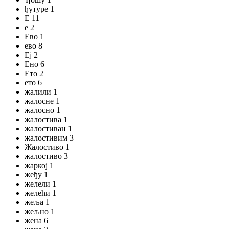
ђутуре 1
Е 11
е 2
Ево 1
ево 8
Еј 2
Ено 6
Ето 2
ето 6
жалили 1
жалосне 1
жалосно 1
жалостива 1
жалостиван 1
жалостивим 3
Жалостиво 1
жалостиво 3
жаркој 1
жеђу 1
желели 1
желећи 1
жеља 1
жељно 1
жена 6