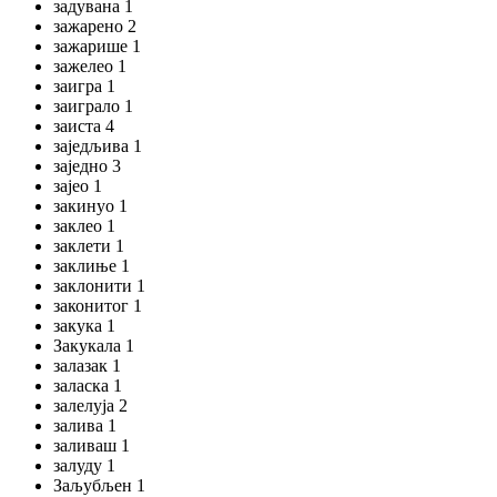
задувана 1
зажарено 2
зажарише 1
зажелео 1
заигра 1
заиграло 1
заиста 4
заједљива 1
заједно 3
зајео 1
закинуо 1
заклео 1
заклети 1
заклиње 1
заклонити 1
законитог 1
закука 1
Закукала 1
залазак 1
заласка 1
залелуја 2
залива 1
заливаш 1
залуду 1
Заљубљен 1