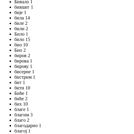
Бивало 1
бившег 1
бије 1
била 14
биле 2
били 2
Било 1
било 15
био 10
Био 2
биров 2
бирова 1
бирову 1
бисерне 1
бистрим 1
бит 1
бити 10
Биће 1
биће 2
бих 10
благе 1
благим 3
благо 2
благодарно 1
благој 1