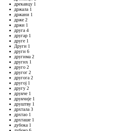
дрекавцу 1
држала 1
држани 1
држе 2
држи 1
друга 4
другар 1
друге 1
Други 1
други 6
другима 2
других 1
друго 2
другог 2
другога 2
другој 1
другу 2
друкче 1
друкчије 1
друштву 1
дрхтала 3
дрхтао 1
дрхташе 1
дубока 1
дубоко 6