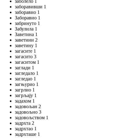
заболело 1
заборавивши 1
заборавио 1
Заборавио 1
забринуто 1
Забулила 1
Заветина 1
заветини 2
заветину 1
загасите 1
загасито 3
загаситом 1
заглади 1
загледало 1
загледао 1
загњурио 1
загрлио 1
загрљају 1
задахом 1
задовољан 2
задовољно 3
задовољством 1
задрхта 2
задрхтао 1
задрхташе 1