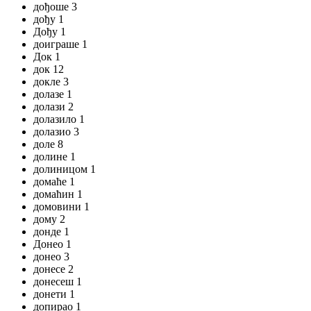
дођоше 3
дођу 1
Дођу 1
доиграше 1
Док 1
док 12
докле 3
долазе 1
долази 2
долазило 1
долазио 3
доле 8
долине 1
долиницом 1
домаће 1
домаћин 1
домовини 1
дому 2
донде 1
Донео 1
донео 3
донесе 2
донесеш 1
донети 1
допирао 1