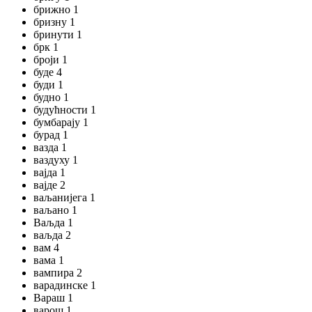
брижно 1
бризну 1
бринути 1
брк 1
броји 1
буде 4
буди 1
будно 1
будућности 1
бумбарају 1
бурад 1
вазда 1
ваздуху 1
вајда 1
вајде 2
ваљанијега 1
ваљано 1
Ваљда 1
ваљда 2
вам 4
вама 1
вампира 2
варадинске 1
Вараш 1
варош 1