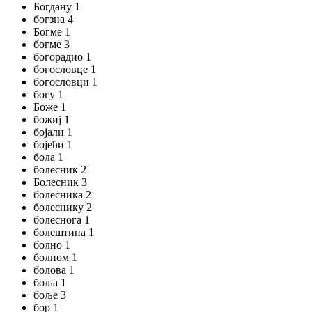
Богдану 1
богзна 4
Богме 1
богме 3
богорадио 1
богословце 1
богословци 1
богу 1
Боже 1
божиј 1
бојали 1
бојећи 1
бола 1
болесник 2
Болесник 3
болесника 2
болеснику 2
болеснога 1
болештина 1
болно 1
болном 1
болова 1
боља 1
боље 3
бор 1