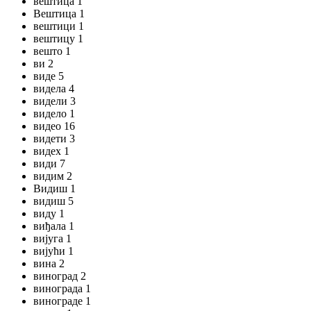
вештица 1
Вештица 1
вештици 1
вештицу 1
вешто 1
ви 2
виде 5
видела 4
видели 3
видело 1
видео 16
видети 3
видех 1
види 7
видим 2
Видиш 1
видиш 5
виду 1
виђала 1
вијуга 1
вијући 1
вина 2
виноград 2
винограда 1
винограде 1