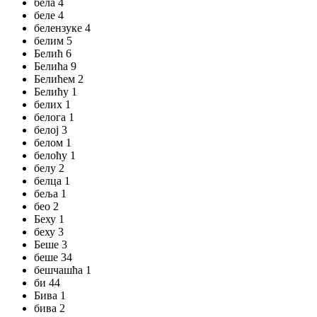
бела 4
беле 4
белензуке 4
белим 5
Белић 6
Белића 9
Белићем 2
Белићу 1
белих 1
белога 1
белој 3
белом 1
белоћу 1
белу 2
белца 1
беља 1
бео 2
Беху 1
беху 3
Беше 3
беше 34
бешчашћа 1
би 44
Бива 1
бива 2