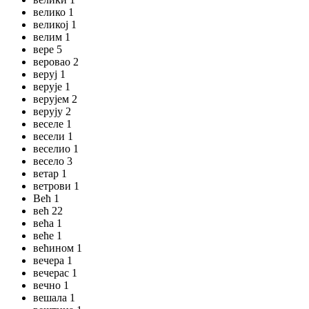
велико 1
великој 1
велим 1
вере 5
веровао 2
веруј 1
верује 1
верујем 2
верују 2
веселе 1
весели 1
веселио 1
весело 3
ветар 1
ветрови 1
Већ 1
већ 22
већа 1
веће 1
већином 1
вечера 1
вечерас 1
вечно 1
вешала 1