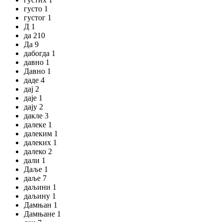
густо 1
густог 1
Д 1
да 210
Да 9
дабогда 1
давно 1
Давно 1
даде 4
дај 2
даје 1
дају 2
дакле 3
далеке 1
далеким 1
далеких 1
далеко 2
дали 1
Даље 1
даље 7
даљини 1
даљину 1
Дамњан 1
Дамњане 1